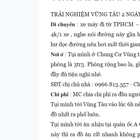
TRẢI NGHIỆM VŨNG TÀU 2 NGÀY
𝐃𝐢 𝐜𝐡𝐮𝐲𝐞̂̉𝐧 : xe máy đi từ TP
4k/1 xe , nghe nói đường này gần h
hư dọc đường nên hơi mất thời gian. 
𝐍𝐨̛𝐢 𝐨̛̉ : Tụi mình ở Chung Cư Vũ
phòng là 3tr3. Phòng rộng bao la, 
đầy đủ tiện nghi nhé.
SĐT chị chủ nhà : 0966.813.357 - C
𝐂𝐡𝐢 𝐩𝐡𝐢́ : MC chia chi phí ra đầu
Tụi mình tới Vũng Tàu vào lúc 6h n
đồ nhất ra phố luôn.
Tụi mình tới ăn nhậu tại quán ốc 
này thì ra đồ ăn rất nhanh không 