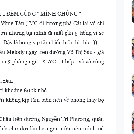
 1 ĐÊM CÙNG " MÍNH CHÙNG "
HCM – Vũng Tàu ( MC đi hướng phà Cát lái vé chỉ
ơn nhưng tụi mình đi mất gần 5 tiếng vì xe
Dậy là hong kịp tắm biển luôn hic hic :))
ng tàu Melody ngay trên đường Võ Thị Sáu - giá
gồm 3 phòng ngủ - 2 WC - 1 bếp - và vô cùng
hị Đan
 người khoảng 800k nhé
ên không kịp tắm biển nên về phòng thay bộ
A Châu trên đường Nguyễn Tri Phương, quán
phải chờ đợi lâu lại ngon nửa nên mình rất