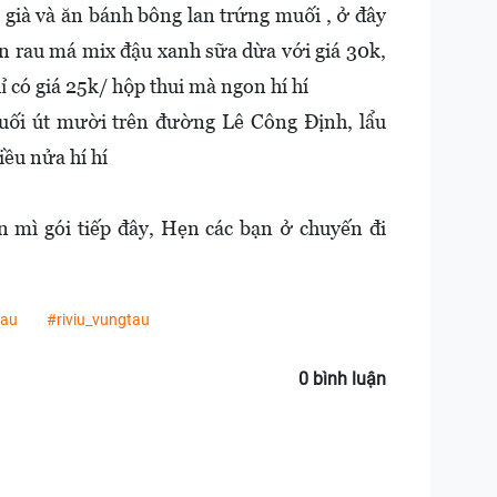
à già và ăn bánh bông lan trứng muối , ở đây
ọn rau má mix đậu xanh sữa dừa với giá 30k,
 có giá 25k/ hộp thui mà ngon hí hí
đuối út mười trên đường Lê Công Định, lẩu
iều nửa hí hí
n mì gói tiếp đây, Hẹn các bạn ở chuyến đi
tau
#riviu_vungtau
0 bình luận