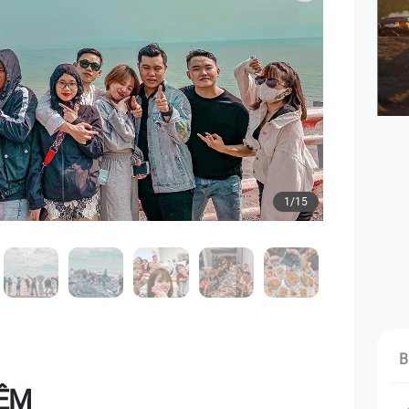
1/15
B
ĐÊM