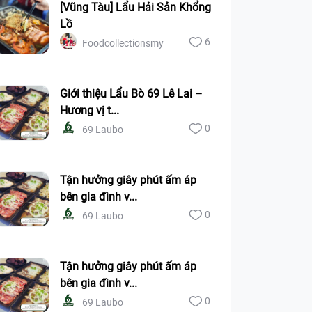
[Vũng Tàu] Lẩu Hải Sản Khổng
Lồ
6
Foodcollectionsmy
Giới thiệu Lẩu Bò 69 Lê Lai –
Hương vị t...
0
69 Laubo
Tận hưởng giây phút ấm áp
bên gia đình v...
0
69 Laubo
Tận hưởng giây phút ấm áp
bên gia đình v...
0
69 Laubo