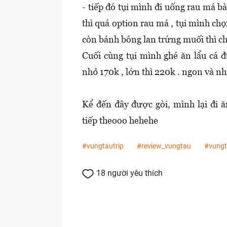
- tiếp đó tụi mình đi uống rau má b
thì quá option rau má , tụi mình ch
còn bánh bông lan trứng muối thì chỉ
Cuối cùng tụi mình ghé ăn lẩu cá 
nhỏ 170k , lớn thì 220k . ngon và nh
Kể đến đây được gòi, mình lại đi ă
tiếp theooo hehehe
#vungtautrip
#review_vungtau
#vung
18 người yêu thích