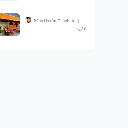
Băng Hạ (Bùi Thanh Hoa)
0