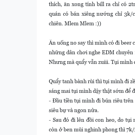
thích, ăn xong tính bill ra chỉ có 2
quán có bán xiêng nướng chỉ 3k/c
chiên. Mlem Mlem :))
Ăn uống no say thì mình có đi beer 
những dân chơi nghe EDM chuyên n
Nhưng mà quẩy vẫn zuiii. Tụi mình có
Quẩy tanh bành rùi thì tụi mình đi zề
sáng mai tụi mình dậy thật sớm để đi
- Đầu tiền tụi mình đi bún riêu tr
siêu bự và ngon nửa.
- Sau đó đi lên đồi con heo, do tụi
còn ở ben mũi nghinh phong thì 7k/