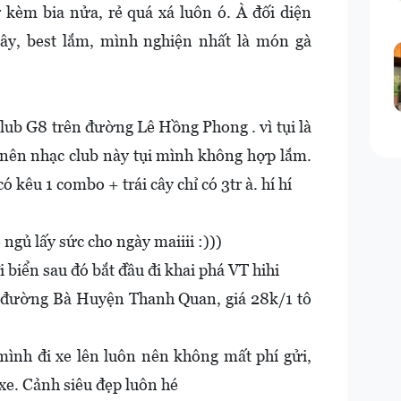
tr kèm bia nửa, rẻ quá xá luôn ó. À đối diện
ây, best lắm, mình nghiện nhất là món gà
club G8 trên đường Lê Hồng Phong . vì tụi là
ên nhạc club này tụi mình không hợp lắm.
 kêu 1 combo + trái cây chỉ có 3tr à. hí hí
 ngủ lấy sức cho ngày maiiii :)))
 biển sau đó bắt đầu đi khai phá VT hihi
ên đường Bà Huyện Thanh Quan, giá 28k/1 tô
 mình đi xe lên luôn nên không mất phí gửi,
xe. Cảnh siêu đẹp luôn hé