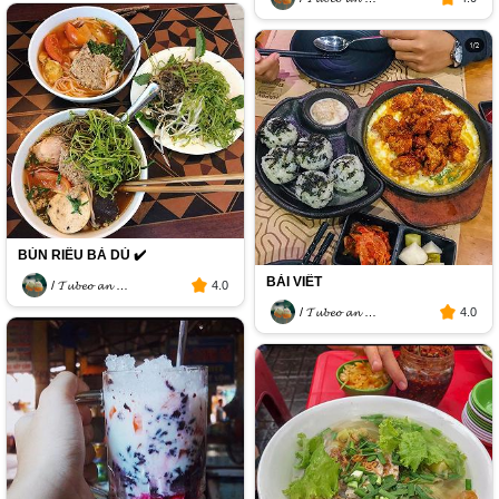
BÚN RIÊU BÀ DÚ ✔️
BÀI VIẾT
/ 𝓣𝓾𝓫𝓮𝓸 𝓪𝓷 𝓬𝓪 𝓽𝓱𝓮 𝓰𝓲𝓸𝓲 /
4.0
/ 𝓣𝓾𝓫𝓮𝓸 𝓪𝓷 𝓬𝓪 𝓽𝓱𝓮 𝓰𝓲𝓸𝓲 /
4.0