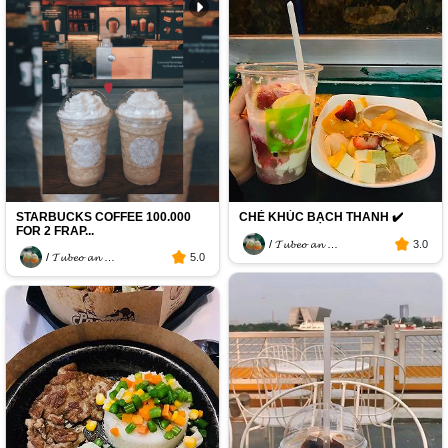
STARBUCKS COFFEE 100.000
CHÈ KHÚC BẠCH THANH ✔️
FOR 2 FRAP...
/ 𝓣𝓾𝓫𝓮𝓸 𝓪𝓷 𝓬𝓪 𝓽𝓱𝓮 𝓰𝓲𝓸𝓲 /
3.0
/ 𝓣𝓾𝓫𝓮𝓸 𝓪𝓷 𝓬𝓪 𝓽𝓱𝓮 𝓰𝓲𝓸𝓲 /
5.0