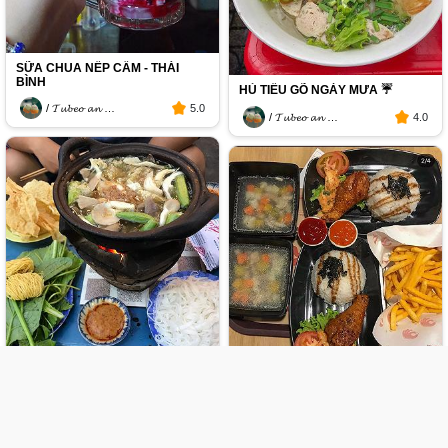
SỮA CHUA NẾP CẨM - THÁI
BÌNH
HỦ TIẾU GÕ NGÀY MƯA ☔️
/ 𝓣𝓾𝓫𝓮𝓸 𝓪𝓷 𝓬𝓪 𝓽𝓱𝓮 𝓰𝓲𝓸𝓲 /
5.0
/ 𝓣𝓾𝓫𝓮𝓸 𝓪𝓷 𝓬𝓪 𝓽𝓱𝓮 𝓰𝓲𝓸𝓲 /
4.0
LẨU BÒ CỰC CHẤT LƯỢNG ✔️
OTOKE CHICKEN 🥘
/ 𝓣𝓾𝓫𝓮𝓸 𝓪𝓷 𝓬𝓪 𝓽𝓱𝓮 𝓰𝓲𝓸𝓲 /
4.0
/ 𝓣𝓾𝓫𝓮𝓸 𝓪𝓷 𝓬𝓪 𝓽𝓱𝓮 𝓰𝓲𝓸𝓲 /
4.0