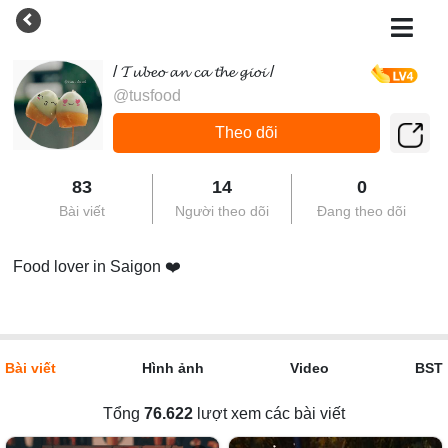
/ 𝓣𝓾𝓫𝓮𝓸 𝓪𝓷 𝓬𝓪 𝓽𝓱𝓮 𝓰𝓲𝓸𝓲 /
@tusfood
Theo dõi
83
14
0
Bài viết
Người theo dõi
Đang theo dõi
Food lover in Saigon ❤️
Bài viết
Hình ảnh
Video
BST
Tổng
76.622
lượt xem các bài viết