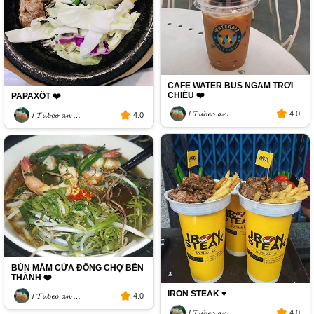
CAFE WATER BUS NGẮM TRỜI
CHIỀU ❤️
PAPAXỐT ❤️
/ 𝓣𝓾𝓫𝓮𝓸 𝓪𝓷 𝓬𝓪 𝓽𝓱𝓮 𝓰𝓲𝓸𝓲 /
4.0
/ 𝓣𝓾𝓫𝓮𝓸 𝓪𝓷 𝓬𝓪 𝓽𝓱𝓮 𝓰𝓲𝓸𝓲 /
4.0
BÚN MẮM CỬA ĐÔNG CHỢ BẾN
THÀNH ❤️
IRON STEAK ♥️
/ 𝓣𝓾𝓫𝓮𝓸 𝓪𝓷 𝓬𝓪 𝓽𝓱𝓮 𝓰𝓲𝓸𝓲 /
4.0
/ 𝓣𝓾𝓫𝓮𝓸 𝓪𝓷 𝓬𝓪 𝓽𝓱𝓮 𝓰𝓲𝓸𝓲 /
4.0