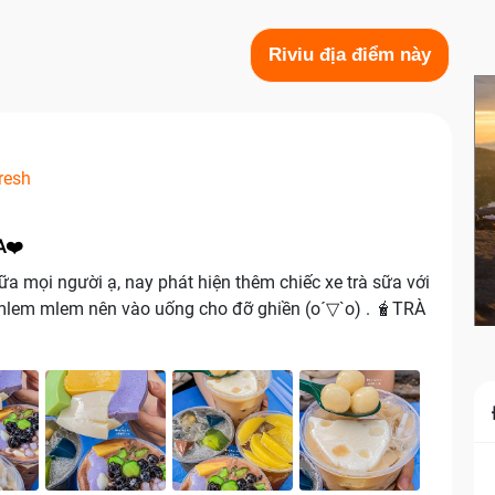
Riviu địa điểm này
resh
A❤️
a mọi người ạ, nay phát hiện thêm chiếc xe trà sữa với
g mlem mlem nên vào uống cho đỡ ghiền (o´▽`o) . 🧋TRÀ