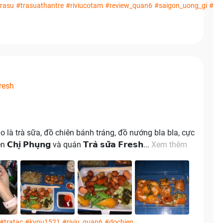
rasu
#trasuathantre
#riviucotam
#review_quan6
#saigon_uong_gi
#tr
resh
o là trà sữa, đồ chiên bánh tráng, đồ nướng bla bla, cực
̣ 𝗣𝗵𝘂̣𝗻𝗴 và quán 𝗧𝗿𝗮̀ 𝘀𝘂̛̃𝗮 𝗙𝗿𝗲𝘀𝗵...
Xem thêm
#tratac
#kypu1521
#riviu_quan6
#dochien