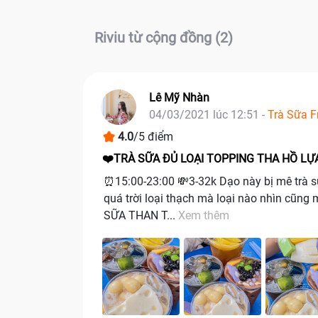
Riviu từ cộng đồng (2)
Lê Mỹ Nhàn
04/03/2021 lúc 12:51 -
Trà Sữa F
4.0
/5 điểm
❤️TRÀ SỮA ĐỦ LOẠI TOPPING THA HỒ LỰ
⏰15:00-23:00 💸3-32k Dạo này bị mê trà sữ
quá trời loại thạch mà loại nào nhìn cũn
SỮA THAN T...
Xem thêm