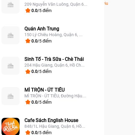
adao
#eatwithcheesie
#trasuaphomai
#quan6
#thanhriviu
209 Nguyễn Văn Luông, Quận 6...
0.0
/5 điểm
Quán Anh Trung
150 Lý Chiêu Hoàng, Quận 6, ...
0.0
/5 điểm
Sinh Tố - Trà Sữa - Chè Thái
204 Hậu Giang, Quận 6, Hồ Ch...
0.0
/5 điểm
MÌ TRỘN - ÚT TIÊU
MÌ TRỘN - ÚT TIÊU, Đường Hậu...
0.0
/5 điểm
Cafe Sách English House
848/1L Hậu Giang, Quận 6, Hồ...
0.0
/5 điểm