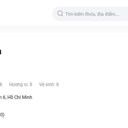
h
 6
Hương vị: 8
Vệ sinh: 6
n 6, Hồ Chí Minh
00)