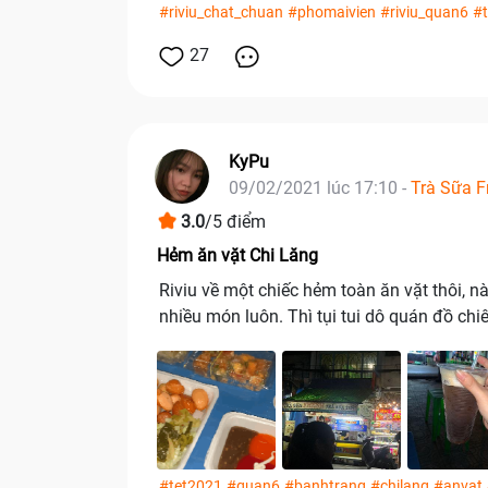
#riviu_chat_chuan
#phomaivien
#riviu_quan6
#t
27
KyPu
09/02/2021 lúc 17:10 -
Trà Sữa F
3.0
/5 điểm
Hẻm ăn vặt Chi Lăng
Riviu về một chiếc hẻm toàn ăn vặt thôi, nà
nhiều món luôn. Thì tụi tui dô quán đồ chiên 𝗖𝗵𝗶
#tet2021
#quan6
#banhtrang
#chilang
#anvat