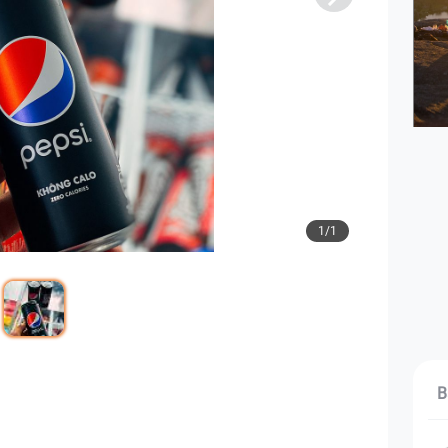
1/1
B