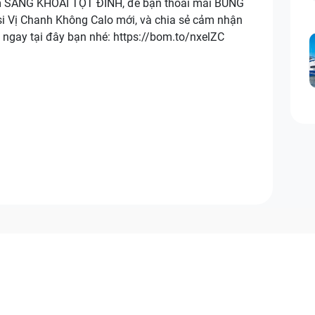
m SẢNG KHOÁI TỘT ĐỈNH, để bạn thoải mái BUNG
 Vị Chanh Không Calo mới, và chia sẻ cảm nhận
 ngay tại đây bạn nhé: https://bom.to/nxelZC