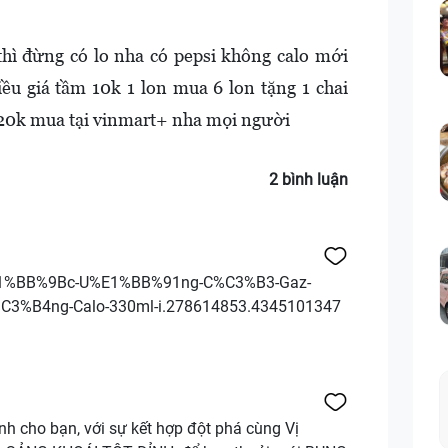
ì đừng có lo nha có pepsi không calo mới
ều giá tầm 10k 1 lon mua 6 lon tặng 1 chai
á 20k mua tại vinmart+ nha mọi người
2 bình luận
%E1%BB%9Bc-U%E1%BB%91ng-C%C3%B3-Gaz-
C3%B4ng-Calo-330ml-i.278614853.4345101347
nh cho bạn, với sự kết hợp đột phá cùng Vị