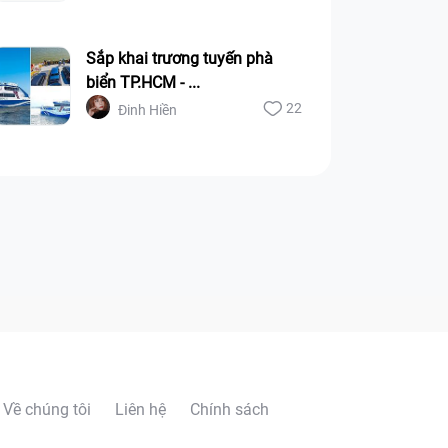
Sắp khai trương tuyến phà
biển TP.HCM - ...
22
Đinh Hiền
Về chúng tôi
Liên hệ
Chính sách