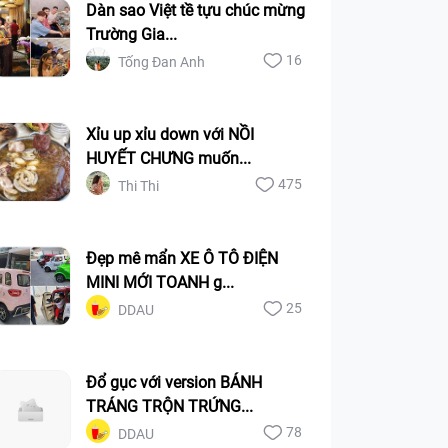
Dàn sao Việt tề tựu chúc mừng
Trường Gia...
16
Tống Đan Anh
Xỉu up xỉu down với NỒI
HUYẾT CHƯNG muốn...
475
Thi Thi
Đẹp mê mẩn XE Ô TÔ ĐIỆN
MINI MỚI TOANH g...
25
DDAU
Đổ gục với version BÁNH
TRÁNG TRỘN TRỨNG...
78
DDAU