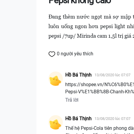
Pepsi không calo
Đang thèm nước ngọt mà sợ mập th
luôn uống ngon hơn pepsi light nhi
pepsi /7up/ Mirinda cam 1,5l trị gi
0 người yêu thích
Hồ Bá Thịnh
13/08/2020 lúc 07:07
https://shopee.vn/N%C6%B0
Pepsi-V%E1%BB%8B-Chanh-Kh%
Trả lời
Hồ Bá Thịnh
13/08/2020 lúc 07:07
Thế hệ Pepsi-Cola tiên phong dà