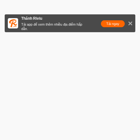
Thánh Riviu
Tải ngay
Tải app để xem thêm nhiều địa điểm hấp
dẫn.
Chú ý: Cấm tất cả xe qua phố đi bộ Nguyễn Huệ vào tối nay
12/10 và tối 14/10