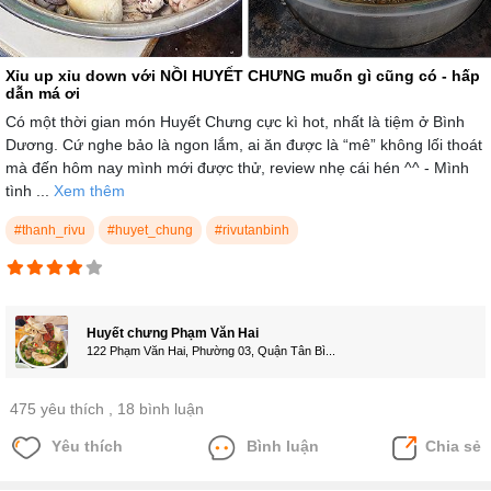
Xỉu up xỉu down với NỒI HUYẾT CHƯNG muốn gì cũng có - hấp
dẫn má ơi
Có một thời gian món Huyết Chưng cực kì hot, nhất là tiệm ở Bình
Dương. Cứ nghe bảo là ngon lắm, ai ăn được là “mê” không lối thoát
mà đến hôm nay mình mới được thử, review nhẹ cái hén ^^ - Mình
tình ...
Xem thêm
#thanh_rivu
#huyet_chung
#rivutanbinh
Huyết chưng Phạm Văn Hai
122 Phạm Văn Hai, Phường 03, Quận Tân Bì...
475 yêu thích
, 18 bình luận
Yêu thích
Bình luận
Chia sẻ