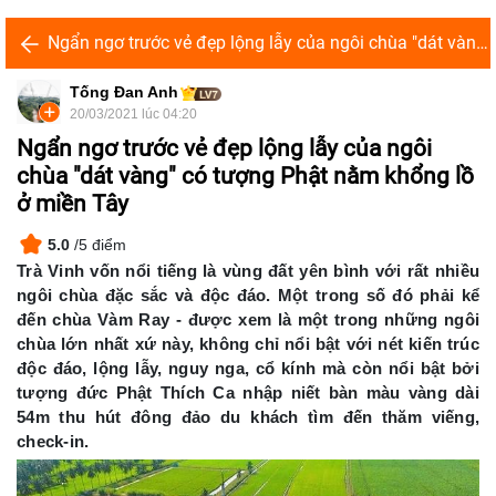
Ngẩn ngơ trước vẻ đẹp lộng lẫy của ngôi chùa "dát vàng" có tượng Phật nằm khổng lồ ở miền Tây
Tống Đan Anh
20/03/2021 lúc 04:20
Ngẩn ngơ trước vẻ đẹp lộng lẫy của ngôi
chùa "dát vàng" có tượng Phật nằm khổng lồ
ở miền Tây
5.0
/5 điểm
Trà Vinh vốn nổi tiếng là vùng đất yên bình với rất nhiều
ngôi chùa đặc sắc và độc đáo. Một trong số đó phải kể
đến chùa Vàm Ray - được xem là một trong những ngôi
chùa lớn nhất xứ này, không chỉ nổi bật với nét kiến trúc
độc đáo, lộng lẫy, nguy nga, cổ kính mà còn nổi bật bởi
tượng đức Phật Thích Ca nhập niết bàn màu vàng dài
54m thu hút đông đảo du khách tìm đến thăm viếng,
check-in.