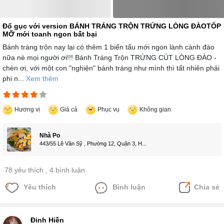
Đổ gục với version BÁNH TRÁNG TRỘN TRỨNG LÒNG ĐÀOTỐP
MỠ mới toanh ngon bất bại
Bánh tráng trộn nay lại có thêm 1 biến tấu mới ngon lành cành đào
nữa nè mọi người ơi!!! Bánh Tráng Trộn TRỨNG CÚT LÒNG ĐÀO -
chèn ơi, với một con "nghiện" bánh tráng như mình thì tất nhiên phải
phi n...
Xem thêm
Hương vị
Giá cả
Phục vụ
Không gian
Nhà Po
443/55 Lê Văn Sỹ , Phường 12, Quận 3, H...
78 yêu thích
, 4 bình luận
Yêu thích
Bình luận
Chia sẻ
Đinh Hiền