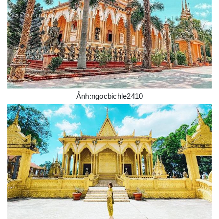
Ảnh:ngocbichle2410