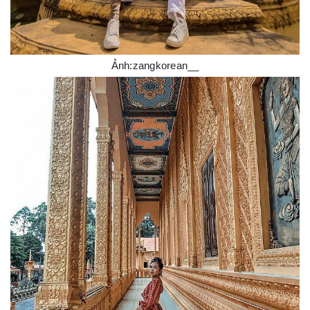
Ảnh:zangkorean__