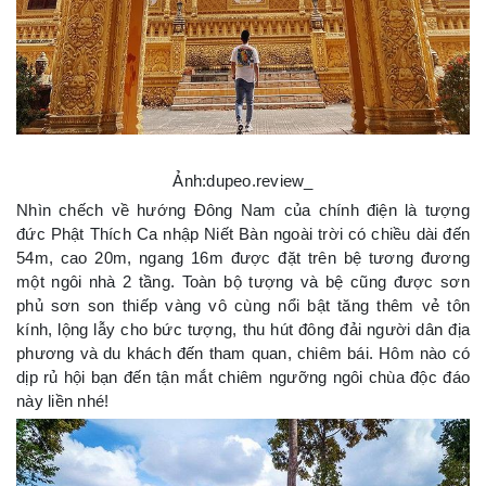
Ảnh:dupeo.review_
Nhìn chếch về hướng Đông Nam của chính điện là tượng
đức Phật Thích Ca nhập Niết Bàn ngoài trời có chiều dài đến
54m, cao 20m, ngang 16m được đặt trên bệ tương đương
một ngôi nhà 2 tầng. Toàn bộ tượng và bệ cũng được sơn
phủ sơn son thiếp vàng vô cùng nổi bật tăng thêm vẻ tôn
kính, lộng lẫy cho bức tượng, thu hút đông đải người dân địa
phương và du khách đến tham quan, chiêm bái. Hôm nào có
dịp rủ hội bạn đến tận mắt chiêm ngưỡng ngôi chùa độc đáo
này liền nhé!