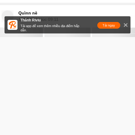
Quìnn nè
10/05/2021 lúc 09:11
Thánh Riviu
Tải ngay
Tải app để xem thêm nhiều địa điểm hấp
dẫn.
+3