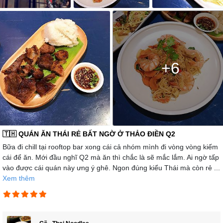
+6
🇹🇭 QUÁN ĂN THÁI RẺ BẤT NGỜ Ở THẢO ĐIỀN Q2
Bữa đi chill tại rooftop bar xong cái cả nhóm mình đi vòng vòng kiếm
cái để ăn. Mới đầu nghĩ Q2 mà ăn thì chắc là sẽ mắc lắm. Ai ngờ tấp
vào được cái quán này ưng ý ghê. Ngon đúng kiểu Thái mà còn rẻ ...
Xem thêm