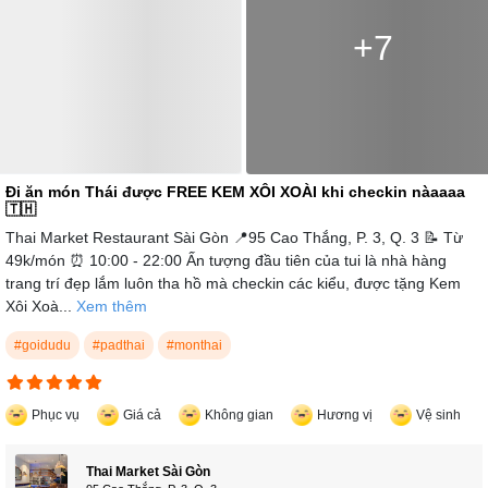
+7
Đi ăn món Thái được FREE KEM XÔI XOÀI khi checkin nàaaaa
🇹🇭
Thai Market Restaurant Sài Gòn 📍95 Cao Thắng, P. 3, Q. 3 📝 Từ
49k/món ⏰ 10:00 - 22:00 Ấn tượng đầu tiên của tui là nhà hàng
trang trí đẹp lắm luôn tha hồ mà checkin các kiểu, được tặng Kem
Xôi Xoà...
Xem thêm
#goidudu
#padthai
#monthai
Phục vụ
Giá cả
Không gian
Hương vị
Vệ sinh
Thai Market Sài Gòn