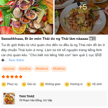
+5
Sawadikhaaa, Đi ăn món Thái do ng Thái làm nàaaaa 🇹🇭
Tui đc giới thiệu từ chủ quán cho đến nv đều là ng Thái nên đồ ăn ở
đây chuẩn Thái luôn á mng. Làm tui tới xổ nguyên tràng tiếng Anh
cái chủ quán kêu :”Chú biết nói tiếng Việt con” làm quê 1 cục 🤣🤣
...
Xem thêm
#goixoai
#padthai
#thaifood
#thaithae
Phục vụ
Giá cả
Không gian
Hương vị
Vệ sinh
THAI THAE
78 Phạm Văn Đồng, Gò Vấp