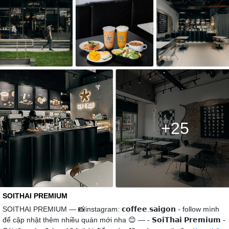
+25
SOITHAI PREMIUM
SOITHAI PREMIUM — 📸instagram: 𝗰𝗼𝗳𝗳𝗲𝗲.𝘀𝗮𝗶𝗴𝗼𝗻 - follow mình
để cập nhật thêm nhiều quán mới nha 😊 — - 𝗦𝗼𝗶𝗧𝗵𝗮𝗶 𝗣𝗿𝗲𝗺𝗶𝘂𝗺 -