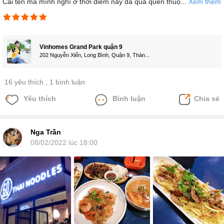
Cái tên mà mĩnh nghĩ ở thời điểm này đã quá quen thuộ...
Xem thêm
Vinhomes Grand Park quận 9
202 Nguyễn Xiển, Long Bình, Quận 9, Thàn...
16 yêu thích
, 1 bình luận
Yêu thích
Bình luận
Chia sẻ
Nga Trần
08/02/2022 lúc 18:00