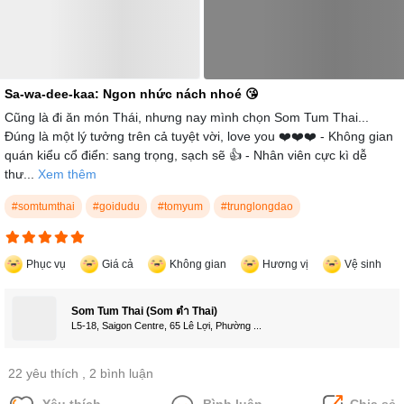
Sa-wa-dee-kaa: Ngon nhức nách nhoé 😘
Cũng là đi ăn món Thái, nhưng nay mình chọn Som Tum Thai...
Đúng là một lý tưởng trên cả tuyệt vời, love you ❤️❤️❤️ - Không gian
quán kiểu cổ điển: sang trọng, sạch sẽ 👍 - Nhân viên cực kì dễ
thư...
Xem thêm
#somtumthai
#goidudu
#tomyum
#trunglongdao
Phục vụ
Giá cả
Không gian
Hương vị
Vệ sinh
Som Tum Thai (Som ตำ Thai)
L5-18, Saigon Centre, 65 Lê Lợi, Phường ...
22 yêu thích
, 2 bình luận
Yêu thích
Bình luận