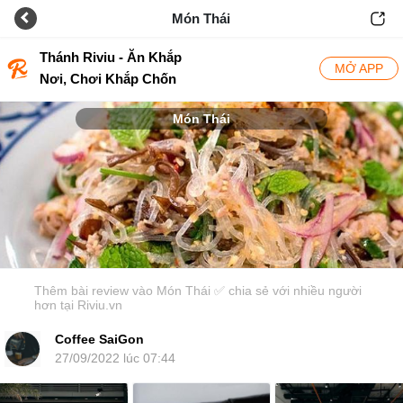
Món Thái
Thánh Riviu - Ăn Khắp
MỞ APP
Nơi, Chơi Khắp Chốn
Món Thái
Thêm bài review vào Món Thái ✅ chia sẻ với nhiều người
hơn tại Riviu.vn
Coffee SaiGon
27/09/2022 lúc 07:44