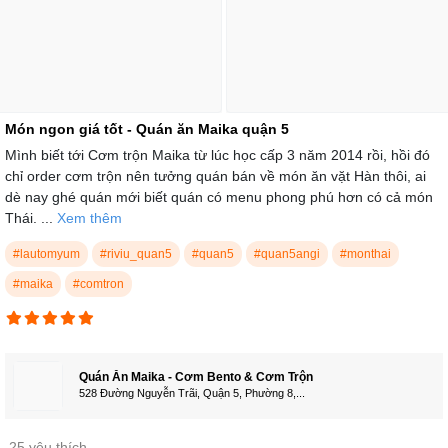
Món ngon giá tốt - Quán ăn Maika quận 5
Mình biết tới Cơm trộn Maika từ lúc học cấp 3 năm 2014 rồi, hồi đó
chỉ order cơm trộn nên tưởng quán bán về món ăn vặt Hàn thôi, ai
dè nay ghé quán mới biết quán có menu phong phú hơn có cả món
Thái. ...
Xem thêm
#lautomyum
#riviu_quan5
#quan5
#quan5angi
#monthai
#maika
#comtron
Quán Ăn Maika - Cơm Bento & Cơm Trộn
528 Đường Nguyễn Trãi, Quận 5, Phường 8,...
25 yêu thích