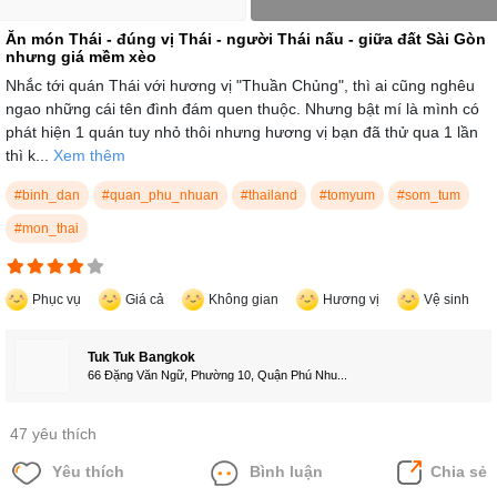
Ăn món Thái - đúng vị Thái - người Thái nấu - giữa đất Sài Gòn
nhưng giá mềm xèo
Nhắc tới quán Thái với hương vị "Thuần Chủng", thì ai cũng nghêu
ngao những cái tên đình đám quen thuộc. Nhưng bật mí là mình có
phát hiện 1 quán tuy nhỏ thôi nhưng hương vị bạn đã thử qua 1 lần
thì k...
Xem thêm
#binh_dan
#quan_phu_nhuan
#thailand
#tomyum
#som_tum
#mon_thai
Phục vụ
Giá cả
Không gian
Hương vị
Vệ sinh
Tuk Tuk Bangkok
66 Đặng Văn Ngữ, Phường 10, Quận Phú Nhu...
47 yêu thích
Yêu thích
Bình luận
Chia sẻ