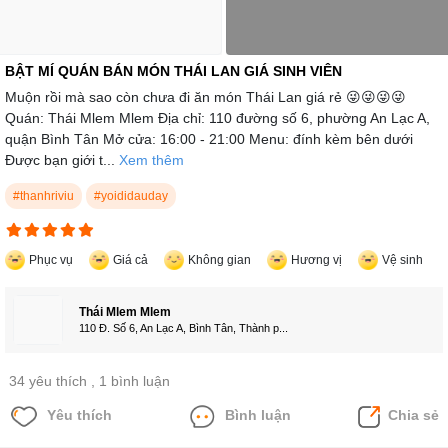
BẬT MÍ QUÁN BÁN MÓN THÁI LAN GIÁ SINH VIÊN
Muộn rồi mà sao còn chưa đi ăn món Thái Lan giá rẻ 😜😜😜😜
Quán: Thái Mlem Mlem Địa chỉ: 110 đường số 6, phường An Lạc A,
quận Bình Tân Mở cửa: 16:00 - 21:00 Menu: đính kèm bên dưới
Được bạn giới t...
Xem thêm
#thanhriviu
#yoididauday
Phục vụ
Giá cả
Không gian
Hương vị
Vệ sinh
Thái Mlem Mlem
110 Đ. Số 6, An Lạc A, Bình Tân, Thành p...
34 yêu thích
, 1 bình luận
Yêu thích
Bình luận
Chia sẻ