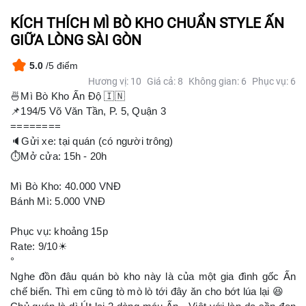
KÍCH THÍCH MÌ BÒ KHO CHUẨN STYLE ẤN
GIỮA LÒNG SÀI GÒN
5.0
/5 điểm
Hương vị: 10
Giá cả: 8
Không gian: 6
Phục vụ: 6
🍜Mì Bò Kho Ấn Độ 🇮🇳
📌194/5 Võ Văn Tần, P. 5, Quận 3
========
🔈Gửi xe: tại quán (có người trông)
⏱Mở cửa: 15h - 20h
Mì Bò Kho: 40.000 VNĐ
Bánh Mì: 5.000 VNĐ
Phục vụ: khoảng 15p
Rate: 9/10☀
°
Nghe đồn đâu quán bò kho này là của một gia đình gốc Ấn
chế biến. Thì em cũng tò mò lò tới đây ăn cho bớt lúa lại 😆