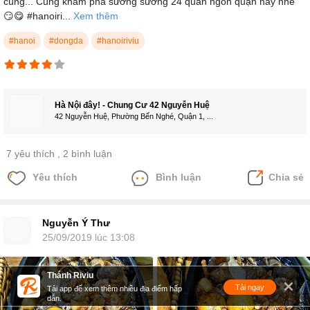
cúng... Cùng khám phá sương sương 24 quán ngon quận này nhé
😏😋 #hanoiri...
Xem thêm
#hanoi
#dongda
#hanoiriviu
Hà Nội đây! - Chung Cư 42 Nguyễn Huệ
42 Nguyễn Huệ, Phường Bến Nghé, Quận 1, ...
7 yêu thích
, 2 bình luận
Yêu thích
Bình luận
Chia sẻ
Nguyễn Ý Thư
25/09/2019 lúc 13:08
Thánh Riviu
Tải ngay
Tải app để xem thêm nhiều địa điểm hấp
dẫn.