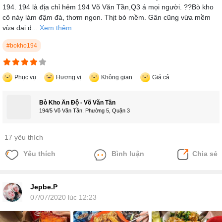
194. 194 là địa chỉ hẻm 194 Võ Văn Tần,Q3 á mọi người. ??Bò kho
cô này làm đậm đà, thơm ngon. Thịt bò mềm. Gân cũng vừa mềm
vừa dai d...
Xem thêm
#bokho194
Phục vụ
Hương vị
Không gian
Giá cả
Bò Kho Ấn Độ - Võ Văn Tần
194/5 Võ Văn Tần, Phường 5, Quận 3
17 yêu thích
Yêu thích
Bình luận
Chia sẻ
Jepbe.P
07/07/2020 lúc 12:23