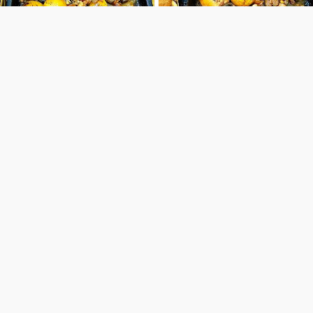
LÒNG GÀ TRỨNG NON CHÁY TỎI CHỈ 60K/PHẦN 😳😳😳 !!!
🏠Địa chỉ: 248 Nguyễn Thượng Hiền, Q3, TPHCM 💸Giá: 60k/phần