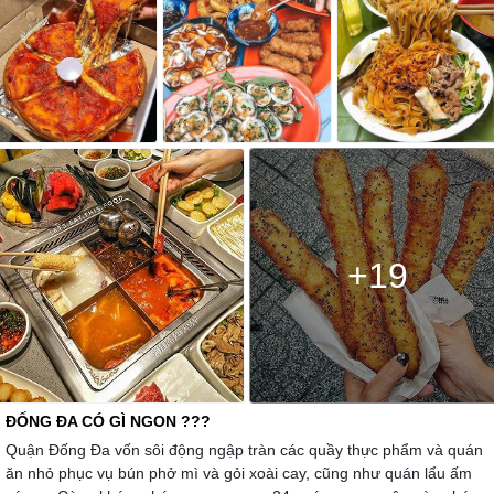
+19
ĐỐNG ĐA CÓ GÌ NGON ???
Quận Đống Đa vốn sôi động ngập tràn các quầy thực phẩm và quán
ăn nhỏ phục vụ bún phở mì và gỏi xoài cay, cũng như quán lẩu ấm