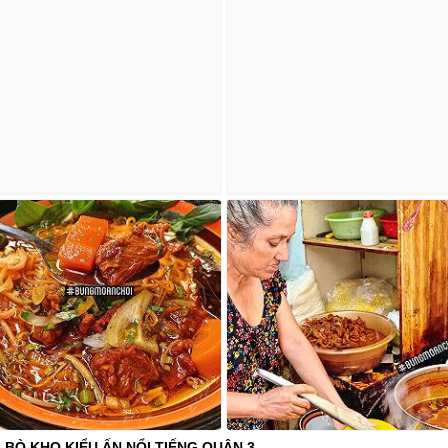
BÒ KHO KIỂU ẤN NỔI TIẾNG QUẬN 3