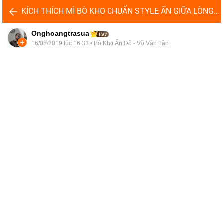
KÍCH THÍCH MÌ BÒ KHO CHUẨN STYLE ẤN GIỮA LÒNG SÀI GÒN
Onghoangtrasua
16/08/2019 lúc 16:33
•
Bò Kho Ấn Độ - Võ Văn Tần