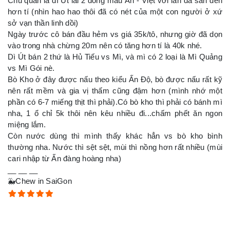
Chủ quán là dì Út lai 2 dòng máu Ấn - Việt với làn da sần đen
hơn tí (nhìn hao hao thôi đã có nét của một con người ở xứ
sở vạn thần linh dồi)
Ngày trước cô bán đầu hẻm vs giá 35k/tô, nhưng giờ đã dọn
vào trong nhà chừng 20m nên có tăng hơn tí là 40k nhé.
Dì Út bán 2 thứ là Hủ Tiếu vs Mì, và mì có 2 loại là Mì Quảng
vs Mì Gói nè.
Bò Kho ở đây được nấu theo kiểu Ấn Độ, bò được nấu rất kỹ
nên rất mềm và gia vị thấm cũng đậm hơn (mình nhớ một
phần có 6-7 miếng thịt thì phải).Có bò kho thì phải có bánh mì
nha, 1 ổ chỉ 5k thôi nên kêu nhiều đi...chấm phết ăn ngon
miệng lắm.
Còn nước dùng thì mình thấy khác hẳn vs bò kho bình
thường nha. Nước thì sệt sệt, mùi thì nồng hơn rất nhiều (mùi
cari nhập từ Ấn đàng hoàng nha)
__ __ __