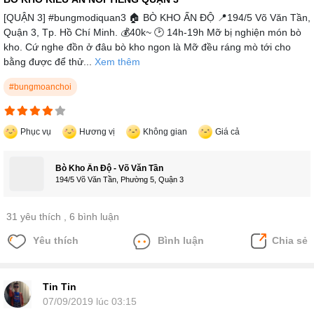
[QUẬN 3] #bungmodiquan3 🏠 BÒ KHO ẤN ĐỘ 📍194/5 Võ Văn Tần,
Quận 3, Tp. Hồ Chí Minh. 💰40k~ 🕑 14h-19h Mỡ bị nghiện món bò
kho. Cứ nghe đồn ở đâu bò kho ngon là Mỡ đều ráng mò tới cho
bằng được để thử...
Xem thêm
#bungmoanchoi
Phục vụ
Hương vị
Không gian
Giá cả
Bò Kho Ấn Độ - Võ Văn Tần
194/5 Võ Văn Tần, Phường 5, Quận 3
31 yêu thích
, 6 bình luận
Yêu thích
Bình luận
Chia sẻ
Tin Tin
07/09/2019 lúc 03:15