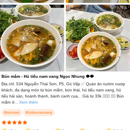
Bún mắm - Hủ tiếu nam vang Ngọc Nhung 🐡🐡
Địa chỉ: 534 Nguyễn Thái Sơn, P5, Gò Vấp ✅ Quán ăn nườm nượp
khách, đa dạng món từ bún mắm, bún thái, hủ tiếu nam vang, hủ
tiếu hải sản, hoành thánh, bánh canh cua,.. Giá từ 33k 🙆🏻‍♂️ 👉🏻 Bún
mắm ở...
Xem thêm
#bunmam
#hutieunamvang