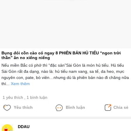
Bụng đói cồn cào có ngay 8 PHIÊN BẢN HỦ TIẾU “ngon trời
thần” ăn no xiểng niểng
Nếu miền Bắc có phở thì “đặc sản”Sài Gòn là món hủ tiếu. Hủ tiếu
Sài Gòn rất đa dạng, nào là: hủ tiếu nam vang, sa tế, da heo, mực
nguyên con, pate, bò viên…nhưng dù là phiên bản nào đi chăng nữa
thì...
Xem thêm
1 yêu thích
, 1 bình luận
Yêu thích
Bình luận
Chia sẻ
DDAU