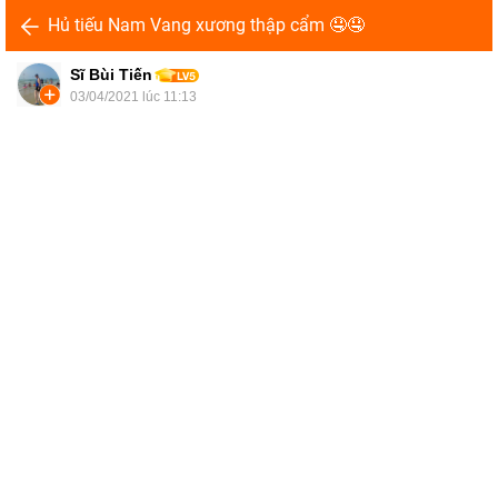
Hủ tiếu Nam Vang xương thập cẩm 🤤🤤
Sĩ Bùi Tiến
03/04/2021 lúc 11:13