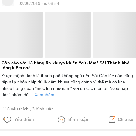
02/06/2019 lúc 08:54
Cồn cào với 13 hàng ăn khuya khiến “cú đêm” Sài Thành khó
lòng kiềm chế
Được mệnh danh là thành phố không ngủ nên Sài Gòn lúc nào cũng
tấp nập nhộn nhịp dù là đêm khuya cũng chính vì thế mà có khá
nhiều hàng quán “mọc lên như nấm” với đủ các món ăn “siêu hấp
dẫn” nhằm để ...
Xem thêm
116 yêu thích
, 3 bình luận
Yêu thích
Bình luận
Chia sẻ