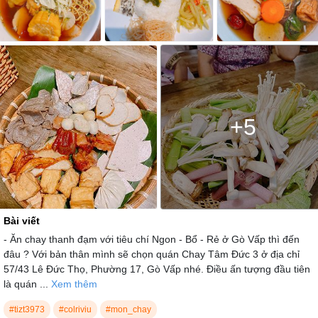
+5
Bài viết
- Ăn chay thanh đạm với tiêu chí Ngon - Bổ - Rẻ ở Gò Vấp thì đến
đâu ? Với bản thân mình sẽ chọn quán Chay Tâm Đức 3 ở địa chỉ
57/43 Lê Đức Thọ, Phường 17, Gò Vấp nhé. Điều ấn tượng đầu tiên
là quán ...
Xem thêm
#tizt3973
#colriviu
#mon_chay