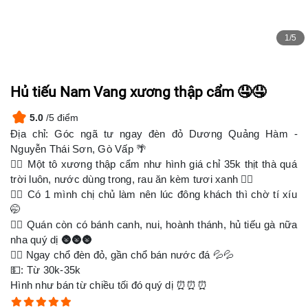
1/5
Hủ tiếu Nam Vang xương thập cẩm 🤤🤤
5.0
/5 điểm
Địa chỉ: Góc ngã tư ngay đèn đỏ Dương Quảng Hàm -
Nguyễn Thái Sơn, Gò Vấp 🌴
👉🏻 Một tô xương thập cẩm như hình giá chỉ 35k thịt thà quá
trời luôn, nước dùng trong, rau ăn kèm tươi xanh 👍🏻
👉🏻 Có 1 mình chị chủ làm nên lúc đông khách thì chờ tí xíu
🤭
👉🏻 Quán còn có bánh canh, nui, hoành thánh, hủ tiếu gà nữa
nha quý dị 🌚🌚🌚
👉🏻 Ngay chổ đèn đỏ, gần chổ bán nước đá 💦💦
💵: Từ 30k-35k
Hình như bán từ chiều tối đó quý dị ⏰⏰⏰