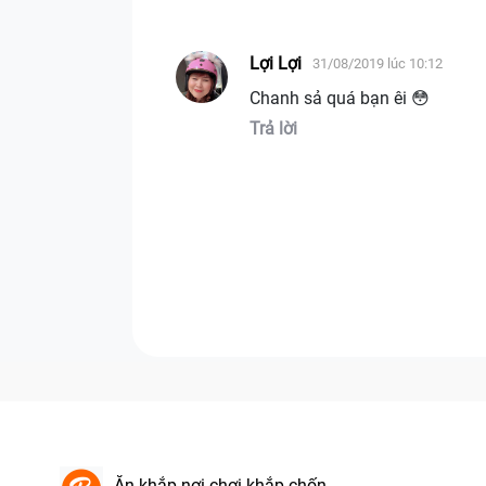
Lợi Lợi
31/08/2019 lúc 10:12
Chanh sả quá bạn êi 😳
Trả lời
Ăn khắp nơi chơi khắp chốn