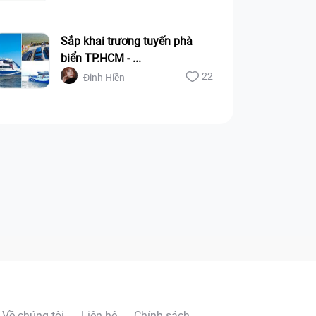
Sắp khai trương tuyến phà
biển TP.HCM - ...
22
Đinh Hiền
Về chúng tôi
Liên hệ
Chính sách