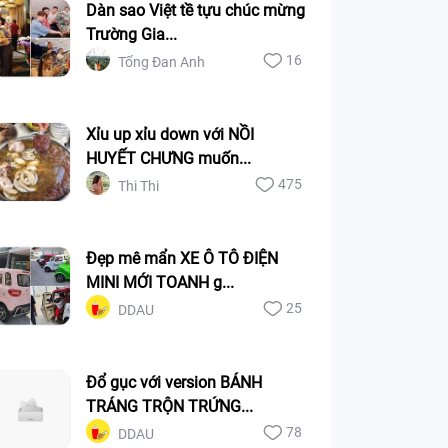
Dàn sao Việt tề tựu chúc mừng
Trường Gia...
16
Tống Đan Anh
Xỉu up xỉu down với NỒI
HUYẾT CHƯNG muốn...
475
Thi Thi
Đẹp mê mẩn XE Ô TÔ ĐIỆN
MINI MỚI TOANH g...
25
DDAU
Đổ gục với version BÁNH
TRÁNG TRỘN TRỨNG...
78
DDAU