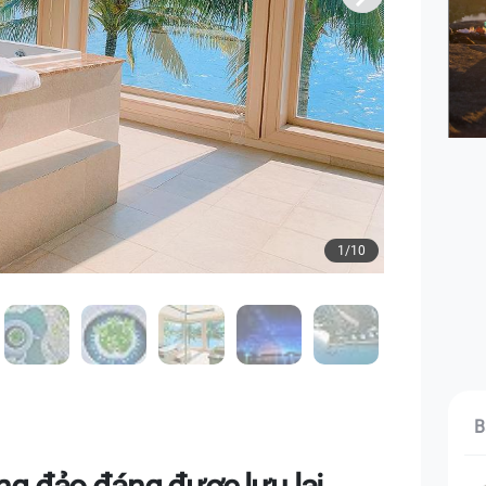
1/10
B