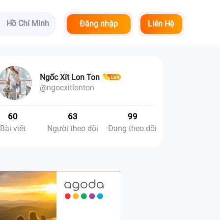
Hồ Chí Minh
Đăng nhập
Liên Hệ
Ngốc Xít Lon Ton
@ngocxitlonton
60
63
99
Bài viết
Người theo dõi
Đang theo dõi