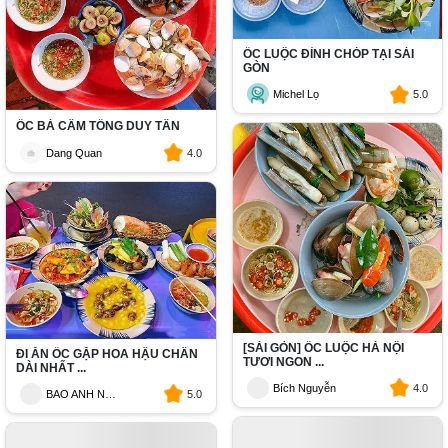
ỐC LUỘC ĐỈNH CHÓP TẠI SÀI
GÒN
Michel Lọ
5.0
ỐC BÀ CÂM TỐNG DUY TÂN
Dang Quan
4.0
[SÀI GÒN] ỐC LUỘC HÀ NỘI
ĐI ĂN ỐC GẶP HOA HẬU CHÂN
TƯƠI NGON ...
DÀI NHẤT ...
Bích Nguyễn
4.0
BAO ANH NGUYEN
5.0