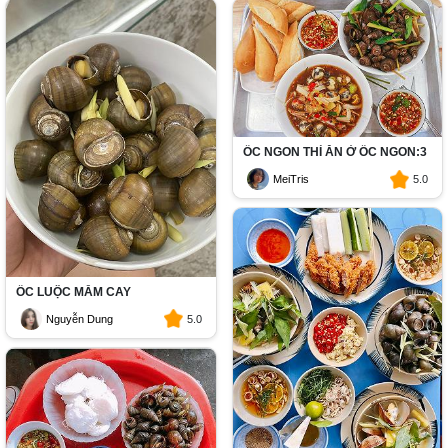
ỐC NGON THÌ ĂN Ở ỐC NGON:3
MeiTris
5.0
ỐC LUỘC MẮM CAY
Nguyễn Dung
5.0