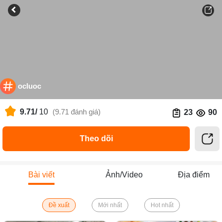
ocluoc
9.71/
10
(9.71 đánh giá)
23
90
Theo dõi
Bài viết
Ảnh/Video
Địa điểm
Đề xuất
Mới nhất
Hot nhất