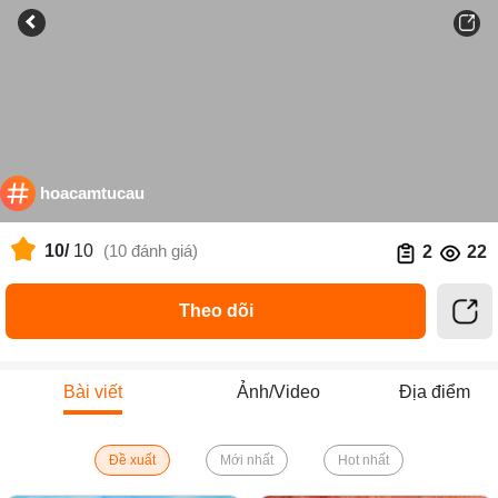
hoacamtucau
10/
10
(10 đánh giá)
2
22
Theo dõi
Bài viết
Ảnh/Video
Địa điểm
Đề xuất
Mới nhất
Hot nhất