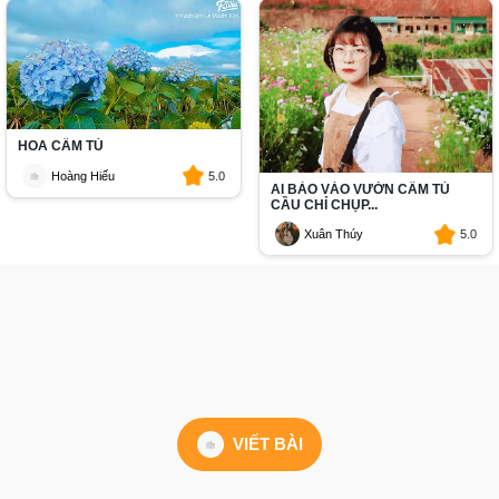
HOA CẨM TÚ
Hoàng Hiếu
5.0
AI BẢO VÀO VƯỜN CẨM TÚ
CẦU CHỈ CHỤP...
Xuân Thúy
5.0
VIẾT BÀI