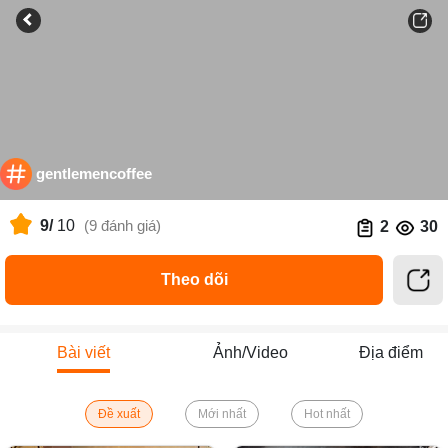
gentlemencoffee
9/
10
(9 đánh giá)
2
30
Theo dõi
Bài viết
Ảnh/Video
Địa điểm
Đề xuất
Mới nhất
Hot nhất