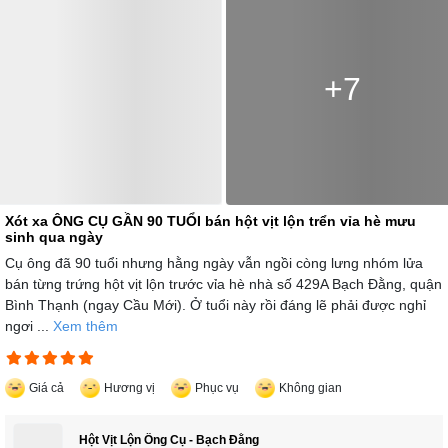
+7
Xót xa ÔNG CỤ GẦN 90 TUỔI bán hột vịt lộn trển vỉa hè mưu
sinh qua ngày
Cụ ông đã 90 tuổi nhưng hằng ngày vẫn ngồi còng lưng nhóm lửa
bán từng trứng hột vịt lộn trước vỉa hè nhà số 429A Bạch Đằng, quận
Bình Thạnh (ngay Cầu Mới). Ở tuổi này rồi đáng lẽ phải được nghỉ
ngơi ...
Xem thêm
Giá cả
Hương vị
Phục vụ
Không gian
Hột Vịt Lộn Ông Cụ - Bạch Đằng