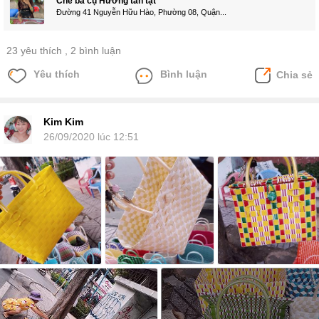
Chè bà cụ Hương tàn tật
Đường 41 Nguyễn Hữu Hào, Phường 08, Quận...
23 yêu thích
, 2 bình luận
Yêu thích
Bình luận
Chia sẻ
Kim Kim
26/09/2020 lúc 12:51