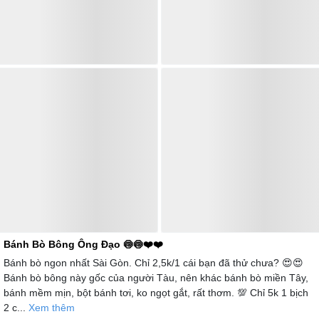
Bánh Bò Bông Ông Đạo 🍥🍥❤️❤️
Bánh bò ngon nhất Sài Gòn. Chỉ 2,5k/1 cái bạn đã thử chưa? 😍😍
Bánh bò bông này gốc của người Tàu, nên khác bánh bò miền Tây,
bánh mềm mịn, bột bánh tơi, ko ngọt gắt, rất thơm. 💯 Chỉ 5k 1 bịch
2 c...
Xem thêm