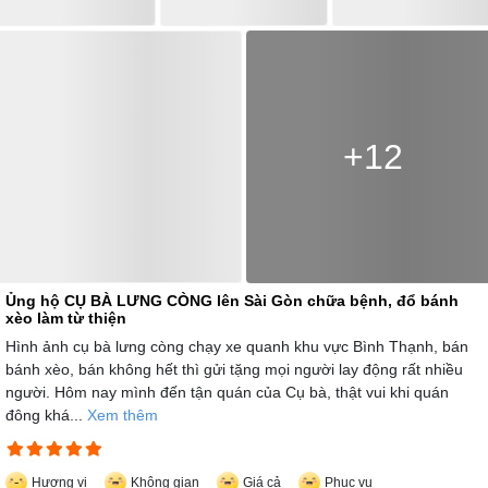
+12
Ủng hộ CỤ BÀ LƯNG CÒNG lên Sài Gòn chữa bệnh, đổ bánh
xèo làm từ thiện
Hình ảnh cụ bà lưng còng chạy xe quanh khu vực Bình Thạnh, bán
bánh xèo, bán không hết thì gửi tặng mọi người lay động rất nhiều
người. Hôm nay mình đến tận quán của Cụ bà, thật vui khi quán
đông khá...
Xem thêm
Hương vị
Không gian
Giá cả
Phục vụ