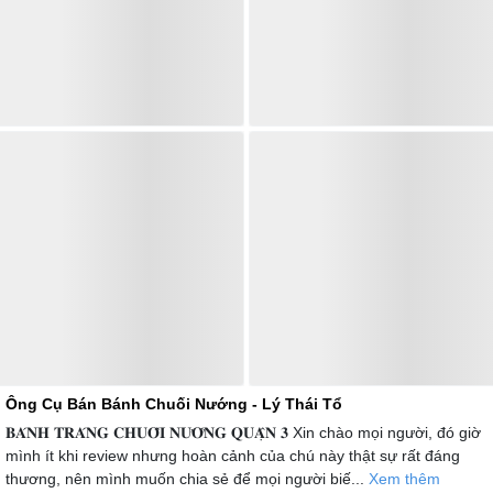
Ông Cụ Bán Bánh Chuối Nướng - Lý Thái Tổ
𝐁𝐀́𝐍𝐇 𝐓𝐑𝐀́𝐍𝐆 𝐂𝐇𝐔𝐎̂́𝐈 𝐍𝐔̛𝐎̛́𝐍𝐆 𝐐𝐔𝐀̣̂𝐍 𝟑 Xin chào mọi người, đó giờ
mình ít khi review nhưng hoàn cảnh của chú này thật sự rất đáng
thương, nên mình muốn chia sẻ để mọi người biế...
Xem thêm