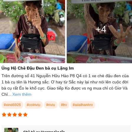
+4
Ủng Hộ Chè Đậu Đen bà cụ Lặng Im
Trên đường số 41 Nguyễn Hữu Hào P8 Q4 có 1 xe chè đậu đen của
1 bà cụ tên là Hương sắc. Ơ hay từ Sắc này lại như nói lên cuộc đời
bà cụ rất Éo le khổ cực. Giao tiếp Ko được vs ng mua chỉ có Giơ Và
Chỉ...
Xem thêm
#xind6926
#colriviu
#riviu
#trv
#ailathanhrv