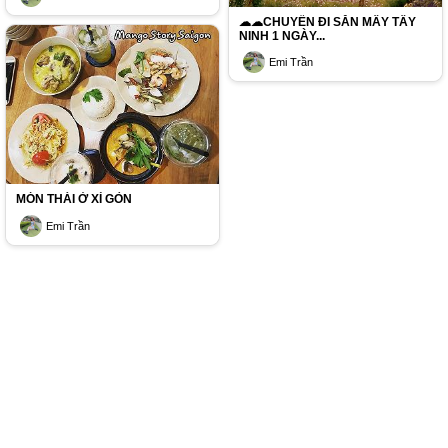
☁☁CHUYẾN ĐI SĂN MÂY TÂY
NINH 1 NGÀY...
Emi Trần
MÓN THÁI Ở XÌ GÒN
Emi Trần