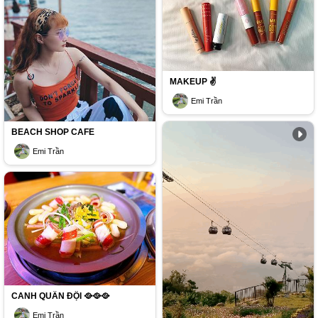
MAKEUP ✌️
Emi Trần
BEACH SHOP CAFE
Emi Trần
CANH QUÂN ĐỘI 🥘🥘🥘
Emi Trần