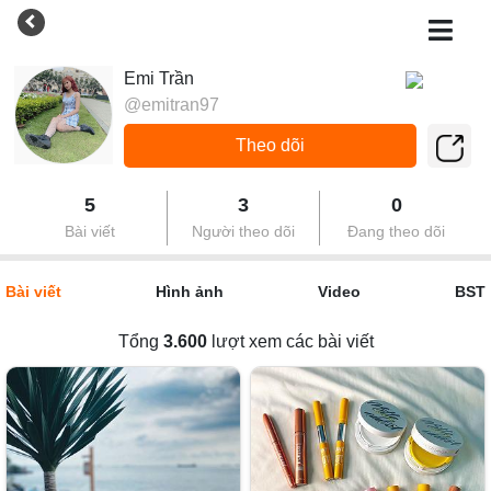
Emi Trần
@emitran97
Theo dõi
5
3
0
Bài viết
Người theo dõi
Đang theo dõi
Bài viết
Hình ảnh
Video
BST
Tổng
3.600
lượt xem các bài viết