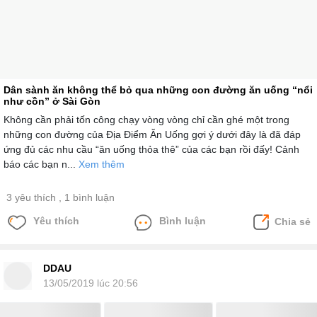
Dân sành ăn không thể bỏ qua những con đường ăn uống “nổi
như cồn” ở Sài Gòn
Không cần phải tốn công chạy vòng vòng chỉ cần ghé một trong
những con đường của Địa Điểm Ăn Uống gợi ý dưới đây là đã đáp
ứng đủ các nhu cầu “ăn uống thỏa thê” của các bạn rồi đấy! Cảnh
báo các bạn n...
Xem thêm
3 yêu thích
, 1 bình luận
Yêu thích
Bình luận
Chia sẻ
DDAU
13/05/2019 lúc 20:56