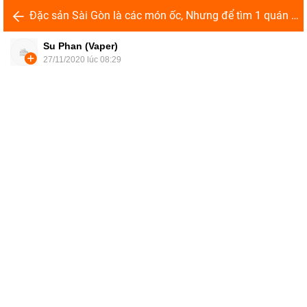
Đặc sản Sài Gòn là các món ốc, Nhưng để tìm 1 quán ốc chuẩn hương vị Bắc không phải là điều dễ dàng
Su Phan (Vaper)
27/11/2020 lúc 08:29