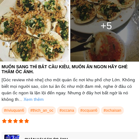
+5
MUỐN SANG THÌ BẮT CẦU KIỀU, MUỐN ĂN NGON HÃY GHÉ
THĂM ỐC ÁNH.
[Góc review nhè nhẹ] cho một quán ốc nơi khu phố chợ Lớn. Không
biết mọi người sao, còn tui ăn ốc như một đam mê, nghe ở đâu có
quán ốc ngon là lặn lội đến ngay. Nhưng ở đây hơi bất ngờ là nó
không th...
Xem thêm
#riviuquan6
#thich_an_oc
#occana
#ocquan6
#ochaisan