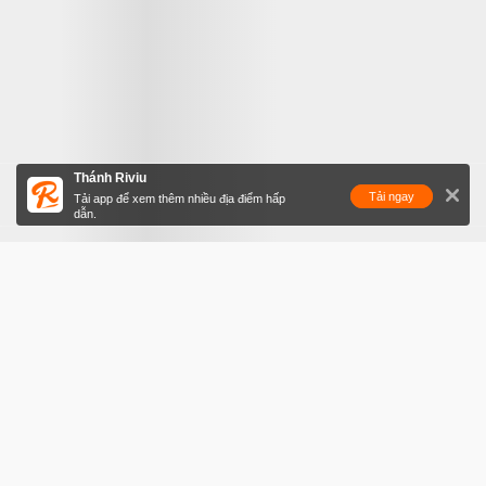
Thánh Riviu
Tải ngay
Tải app để xem thêm nhiều địa điểm hấp
dẫn.
Lê la loạt quán lề đường đông ngất ngưởng dành cho những
ai chịu đợi chờ
Hàng quán bình dân, không bảng hiệu, bàn ghế nhựa ngồi ăn ngay
trên lề đường,...ấy vậy “thu hút” giới trẻ Sài Gòn thậm chí nhiều nơi
phải xếp hàng đợi cả khá lâu mà vẫn thấy khách chờ tràn lan cả
đườn...
Xem thêm
2 yêu thích
, 1 bình luận