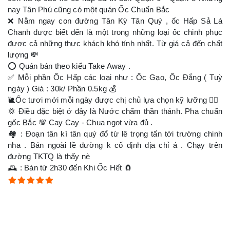
nay Tân Phú cũng có một quán Ốc Chuẩn Bắc
❌ Nằm ngay con đường Tân Kỳ Tân Quý , ốc Hấp Sả Lá
Chanh được biết đến là một trong những loại ốc chinh phục
được cả những thực khách khó tính nhất. Từ giá cả đến chất
lượng 💸
⭕️ Quán bán theo kiểu Take Away .
✅ Mỗi phần Ốc Hấp các loại như : Ốc Gạo, Ốc Đắng ( Tuỳ
ngày ) Giá : 30k/ Phần 0.5kg 💰
🐌Ốc tươi mới mỗi ngày được chị chủ lựa chọn kỹ lưỡng 👍🏻
💢 Điều đặc biệt ở đây là Nước chấm thần thánh. Pha chuẩn
gốc Bắc 💯 Cay Cay - Chua ngọt vừa đủ .
🏘 : Đoạn tân kì tân quý đổ từ lê trọng tấn tới trường chinh
nha . Bán ngoài lề đường k cố định địa chỉ á . Chạy trên
đường TKTQ là thấy nè
🕰 : Bán từ 2h30 đến Khi Ốc Hết 🧲