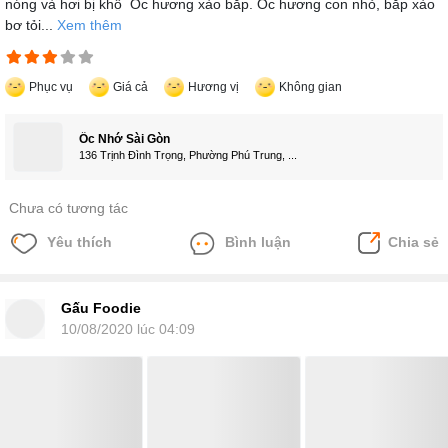
nóng và hơi bị khô Ốc hương xào bắp. Ốc hương con nhỏ, bắp xào
bơ tỏi...
Xem thêm
Phục vụ
Giá cả
Hương vị
Không gian
Ốc Nhớ Sài Gòn
136 Trịnh Đình Trọng, Phường Phú Trung, ...
Chưa có tương tác
Yêu thích
Bình luận
Chia sẻ
Gấu Foodie
10/08/2020 lúc 04:09