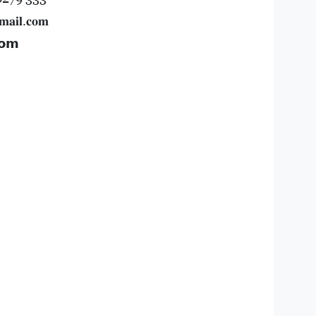
𝐚𝐢𝐥.𝐜𝐨𝐦
𝗼𝗺