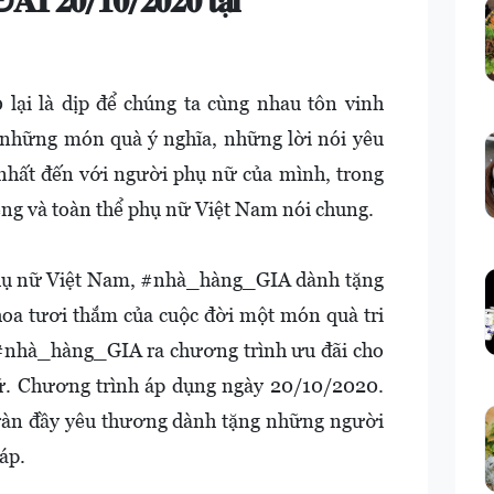
𝐈 𝟐𝟎/𝟏𝟎/𝟐𝟎𝟐𝟎 𝐭𝐚̣𝐢
lại là dịp để chúng ta cùng nhau tôn vinh
g những món quà ý nghĩa, những lời nói yêu
nhất đến với người phụ nữ của mình, trong
iêng và toàn thể phụ nữ Việt Nam nói chung.
hụ nữ Việt Nam, #nhà_hàng_GIA dành tặng
oa tươi thắm của cuộc đời một món quà tri
 #nhà_hàng_GIA ra chương trình ưu đãi cho
nữ. Chương trình áp dụng ngày 20/10/2020.
 tràn đầy yêu thương dành tặng những người
áp.