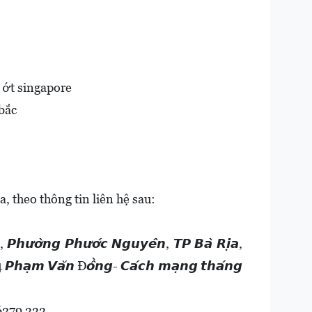
 ớt singapore
bắc
 theo thông tin liên hệ sau:
𝙪̛𝙤̛̀𝙣𝙜 𝙋𝙝𝙪̛𝙤̛́𝙘 𝙉𝙜𝙪𝙮𝙚̂𝙣, 𝙏𝙋 𝘽𝙖̀ 𝙍𝙞̣𝙖,
̃ 4 𝙋𝙝𝙖̣𝙢 𝙑𝙖̆𝙣 Đ𝙤̂̀𝙣𝙜- 𝘾𝙖́𝙘𝙝 𝙢𝙖̣𝙣𝙜 𝙩𝙝𝙖́𝙣𝙜
 6279 333