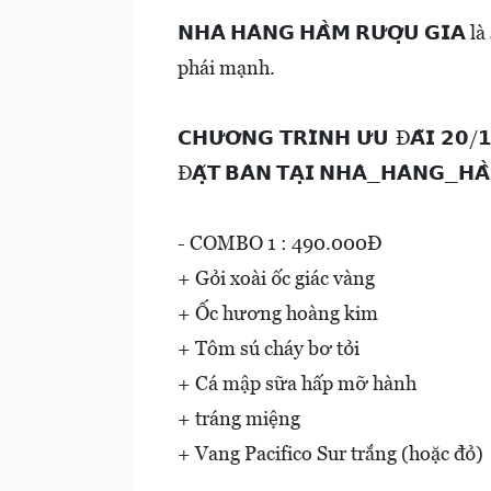
𝗡𝗛𝗔̀ 𝗛𝗔̀𝗡𝗚 𝗛𝗔̂̀𝗠 𝗥𝗨̛𝗢̛̣𝗨 
phái mạnh.
𝗖𝗛𝗨̛𝗢̛𝗡𝗚 𝗧𝗥𝗜̀𝗡𝗛 𝗨̛𝗨 Đ𝗔̃𝗜 𝟮𝟬/𝟭
Đ𝗔̣̆𝗧 𝗕𝗔̀𝗡 𝗧𝗔̣𝗜 𝗡𝗛𝗔̀_𝗛𝗔̀𝗡𝗚_𝗛𝗔
- COMBO 1 : 490.000Đ
+ Gỏi xoài ốc giác vàng
+ Ốc hương hoàng kim
+ Tôm sú cháy bơ tỏi
+ Cá mập sữa hấp mỡ hành
+ tráng miệng
+ Vang Pacifico Sur trắng (hoặc đỏ)