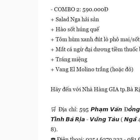
- COMBO 2: 590.000Đ
+ Salad Nga hải sản
+ Hào sốt húng quế
+ Tôm hùm xanh đút lò phô mai/sốt
+ Mắt cá ngừ đại dương tiềm thuốc 
+ Tráng miệng
+ Vang El Molino trắng (hoặc đỏ)
Hãy đến với Nhà Hàng GIA tp.Bà Rịa,
🛒 Địa chỉ: 595 𝙋𝙝𝙖̣𝙢 𝙑𝙖̆𝙣 Đ𝙤̂̀𝙣𝙜, 𝙋𝙝
𝙏𝙞̉𝙣𝙝 𝘽𝙖̀ 𝙍𝙞̣𝙖 - 𝙑𝙪̃𝙣𝙜 𝙏𝙖̀𝙪 ( 𝙉𝙜𝙖
8).
☎️ Điện thoại: 0254 6279 333 - 081