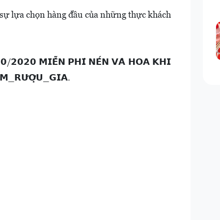
𝗜𝗔 là sự lựa chọn hàng đầu của những thực khách
𝟬/𝟮𝟬𝟮𝟬 𝗠𝗜𝗘̂̃𝗡 𝗣𝗛𝗜́ 𝗡𝗘̂́𝗡 𝗩𝗔̀ 𝗛𝗢𝗔 𝗞𝗛𝗜
̂̀𝗠_𝗥𝗨̛𝗢̛̣𝗨_𝗚𝗜𝗔.