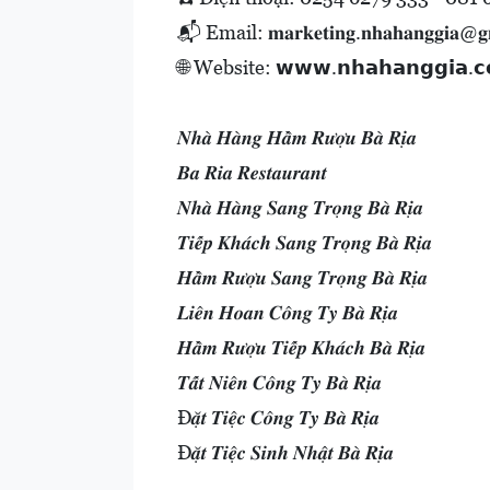
📬 Email: 𝐦𝐚𝐫𝐤𝐞𝐭𝐢𝐧𝐠.𝐧𝐡𝐚𝐡𝐚𝐧𝐠𝐠𝐢𝐚@𝐠
🌐 Website: 𝘄𝘄𝘄.𝗻𝗵𝗮𝗵𝗮𝗻𝗴𝗴𝗶𝗮.𝗰
𝑵𝒉𝒂̀ 𝑯𝒂̀𝒏𝒈 𝑯𝒂̂̀𝒎 𝑹𝒖̛𝒐̛̣𝒖 𝑩𝒂̀ 𝑹𝒊̣𝒂
𝑩𝒂 𝑹𝒊𝒂 𝑹𝒆𝒔𝒕𝒂𝒖𝒓𝒂𝒏𝒕
𝑵𝒉𝒂̀ 𝑯𝒂̀𝒏𝒈 𝑺𝒂𝒏𝒈 𝑻𝒓𝒐̣𝒏𝒈 𝑩𝒂̀ 𝑹𝒊̣𝒂
𝑻𝒊𝒆̂́𝒑 𝑲𝒉𝒂́𝒄𝒉 𝑺𝒂𝒏𝒈 𝑻𝒓𝒐̣𝒏𝒈 𝑩𝒂̀ 𝑹𝒊̣𝒂
𝑯𝒂̂̀𝒎 𝑹𝒖̛𝒐̛̣𝒖 𝑺𝒂𝒏𝒈 𝑻𝒓𝒐̣𝒏𝒈 𝑩𝒂̀ 𝑹𝒊̣𝒂
𝑳𝒊𝒆̂𝒏 𝑯𝒐𝒂𝒏 𝑪𝒐̂𝒏𝒈 𝑻𝒚 𝑩𝒂̀ 𝑹𝒊̣𝒂
𝑯𝒂̂̀𝒎 𝑹𝒖̛𝒐̛̣𝒖 𝑻𝒊𝒆̂́𝒑 𝑲𝒉𝒂́𝒄𝒉 𝑩𝒂̀ 𝑹𝒊̣𝒂
𝑻𝒂̂́𝒕 𝑵𝒊𝒆̂𝒏 𝑪𝒐̂𝒏𝒈 𝑻𝒚 𝑩𝒂̀ 𝑹𝒊̣𝒂
Đ𝒂̣̆𝒕 𝑻𝒊𝒆̣̂𝒄 𝑪𝒐̂𝒏𝒈 𝑻𝒚 𝑩𝒂̀ 𝑹𝒊̣𝒂
Đ𝒂̣̆𝒕 𝑻𝒊𝒆̣̂𝒄 𝑺𝒊𝒏𝒉 𝑵𝒉𝒂̣̂𝒕 𝑩𝒂̀ 𝑹𝒊̣𝒂