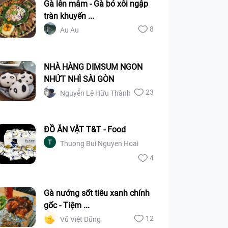
Gà lên mâm - Gà bó xôi ngập
tràn khuyến ...
8
Au Au
NHÀ HÀNG DIMSUM NGON
NHỨT NHÌ SÀI GÒN
23
Nguyễn Lê Hữu Thành
ĐỒ ĂN VẶT T&T - Food
Thuong Bui Nguyen Hoai
4
Gà nướng sốt tiêu xanh chính
gốc - Tiệm ...
12
Vũ Việt Dũng