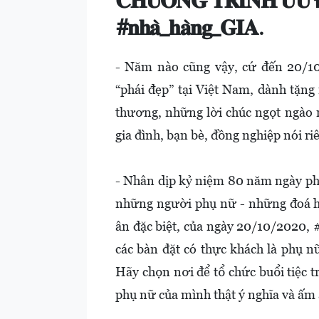
𝐂𝐇𝐔̛𝐎̛𝐍𝐆 𝐓𝐑𝐈̀𝐍𝐇 𝐔̛𝐔 Đ𝐀̃
#𝐧𝐡𝐚̀_𝐡𝐚̀𝐧𝐠_𝐆𝐈𝐀.
- Năm nào cũng vậy, cứ đến 20/10 
“phái đẹp” tại Việt Nam, dành tặn
thương, những lời chúc ngọt ngào 
gia đình, bạn bè, đồng nghiệp nói r
- Nhân dịp kỷ niệm 80 năm ngày p
những người phụ nữ - những đoá h
ân đặc biệt, của ngày 20/10/2020,
các bàn đặt có thực khách là phụ 
Hãy chọn nơi để tổ chức buổi tiệc
phụ nữ của mình thật ý nghĩa và ấm 