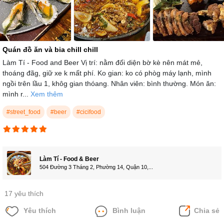
Quán đồ ăn và bia chill chill
Làm Tí - Food and Beer Vị trí: nằm đối diện bờ kè nên mát mẻ,
thoáng đãg, giữ xe k mất phí. Ko gian: ko có phòg máy lạnh, mình
ngồi trên lầu 1, khôg gian thóang. Nhân viên: bình thường. Món ăn:
mình r...
Xem thêm
#street_food
#beer
#cicifood
Làm Tí - Food & Beer
504 Đường 3 Tháng 2, Phường 14, Quận 10,...
17 yêu thích
Yêu thích
Bình luận
Chia sẻ