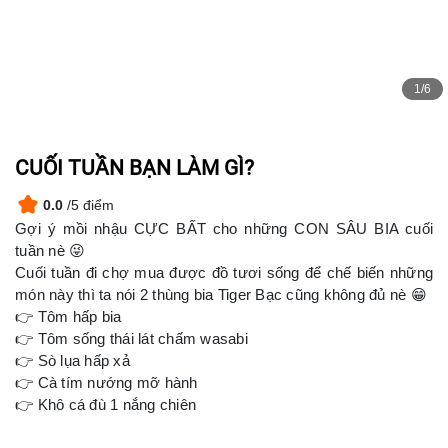
1/6
CUỐI TUẦN BẠN LÀM GÌ?
0.0
/5 điểm
Gợi ý mồi nhậu CỰC BẤT cho những CON SÂU BIA cuối
tuần nè 😜
Cuối tuần đi chợ mua được đồ tươi sống để chế biến những
món này thì ta nói 2 thùng bia Tiger Bạc cũng không đủ nè 😁
👉 Tôm hấp bia
👉 Tôm sống thái lát chấm wasabi
👉 Sò lụa hấp xả
👉 Cà tím nướng mỡ hành
👉 Khô cá đù 1 nắng chiên