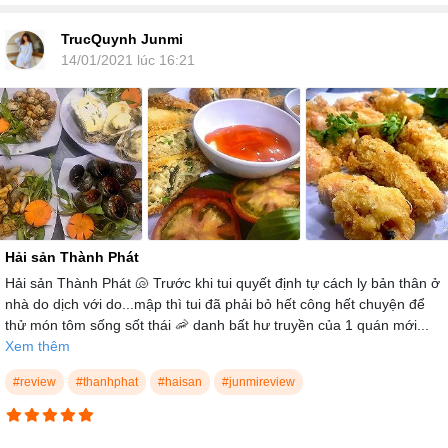
TrucQuynh Junmi
14/01/2021 lúc 16:21
Hải sản Thành Phát
Hải sản Thành Phát 🐚 Trước khi tui quyết định tự cách ly bản thân ở
nhà do dịch với do...mập thì tui đã phải bỏ hết công hết chuyện để
thử món tôm sống sốt thái 🦐 danh bất hư truyền của 1 quán mới...
Xem thêm
#review
#thanhphat
#haisan
#junmireview