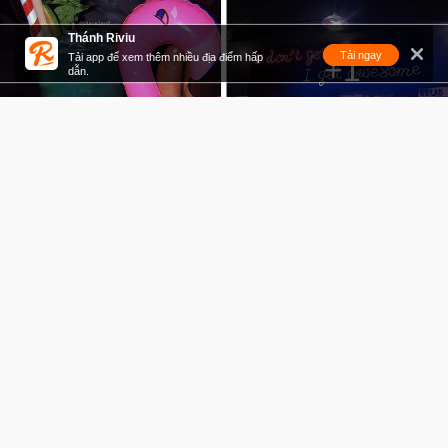
Thánh Riviu
Tải ngay
Tải app để xem thêm nhiều địa điểm hấp
+1
dẫn.
CHILL MỘT CHÚT
𝗕𝗘𝗘𝗥 𝗛𝗘𝗠 📍59 Bàu Cát 8 P.14 Q.Tân Bình 🕰15h-23h45 💰60k-
90k 🌟5/5 ––––– Bạn mình order 2 chai bia Hoegaarden 60k/chai,
bạn mình nói bia này uống không gắt với có vị ngọt so với những loại
bia...
Xem thêm
#tanbinh
#beer
#chill
Beer Hem
59 Bàu Cát 8, Phường 14, Quận Tân Bình, ...