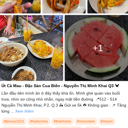
+1
Út Cà Mau - Đặc Sản Cua Biển - Nguyễn Thị Minh Khai Q3 🦀
Lần đầu tiên mình ăn ở đây thấy khá ổn. Mình ghé quán vào buổi
trưa, nhìn sơ cũng nhỏ nhắn, ngay mặt tiền đường. 📍512 - 514
Nguyễn Thị Minh Khai, P.2, Q.3 🛵 Gửi xe 5k ☘️ Không gian : 📌 Tầng
lửng ...
Xem thêm
#tansuu2021
#hailocriviu
#thanhriviu
#riviucotam
#riviuvn