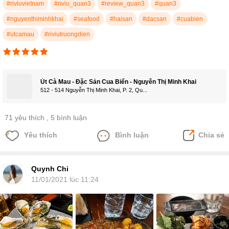
#riviuvietnam
#riviu_quan3
#review_quan3
#quan3
#nguyenthiminhkhai
#seafood
#haisan
#dacsan
#cuabien
#utcamau
#riviutruongdien
Út Cà Mau - Đặc Sản Cua Biển - Nguyễn Thị Minh Khai
512 - 514 Nguyễn Thị Minh Khai, P. 2, Qu...
71 yêu thích
, 5 bình luận
Yêu thích
Bình luận
Chia sẻ
Quynh Chi
11/01/2021 lúc 11:24