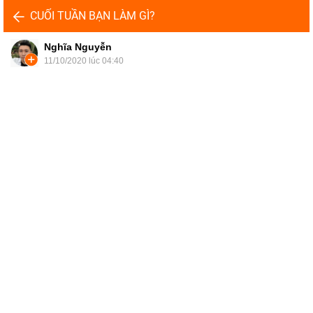
CUỐI TUẦN BẠN LÀM GÌ?
Nghĩa Nguyễn
11/10/2020 lúc 04:40