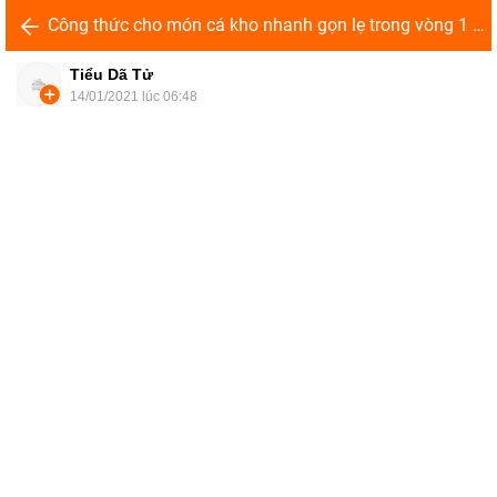
Công thức cho món cá kho nhanh gọn lẹ trong vòng 1 nốt nhạc
Tiểu Dã Tử
14/01/2021 lúc 06:48