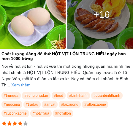
+16
Chất lượng đáng để thử HỘT VỊT LỘN TRUNG HIẾU ngày bán
hơn 1000 trứng
Nói về hột vịt lộn - hột vịt vữa thì một trong những quán mà mình mê
nhất chính là HỘT VỊT LỘN TRUNG HIẾU. Quán này trước là ở Tô
Ngọc Vân, mỗi lần đi ăn xa lắc xa lơ. Nay có thêm chi nhánh ở Bình
Th...
Xem thêm
#trungga
#trunglongdao
#food
#binhthanh
#quanbinhthanh
#nuocmia
#tradau
#anvat
#lapxuong
#vitlonxaome
#cutlonxaome
#hotvitvua
#hotvitlon