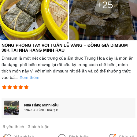
+25
NÓNG PHỎNG TAY VỚI TUẦN LỄ VÀNG – ĐỒNG GIÁ DIMSUM
38K TẠI NHÀ HÀNG MINH RÂU
Dimsum là một nét đặc trưng của ẩm thực Trung Hoa đây là món ăn
đa dạng, phổ biến nhưng lại rất cầu kỳ trong cách chế biến, mình
thích món này vì với mình dimsum rất dễ ăn và có thể thưởng thức
vào bấ...
Xem thêm
Nhà Hàng Minh Râu
194-196 Bình Thới Q11
9 yêu thích
, 3 bình luận
Yêu thích
Bình luận
Chia sẻ