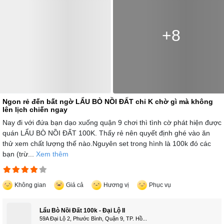
+8
Ngon rẻ đến bất ngờ LẨU BÒ NỒI ĐẤT chỉ K chờ gì mà không
lên lịch chiến ngay
Nay đi với đứa bạn dạo xuống quận 9 chơi thì tình cờ phát hiện được
quán LẨU BÒ NỒI ĐẤT 100K. Thấy rẻ nên quyết định ghé vào ăn
thử xem chất lượng thế nào.Nguyên set trong hình là 100k đó các
bạn (trừ...
Xem thêm
Không gian
Giá cả
Hương vị
Phục vụ
Lẩu Bò Nồi Đất 100k - Đại Lộ II
59A Đại Lộ 2, Phước Bình, Quận 9, TP. Hồ...