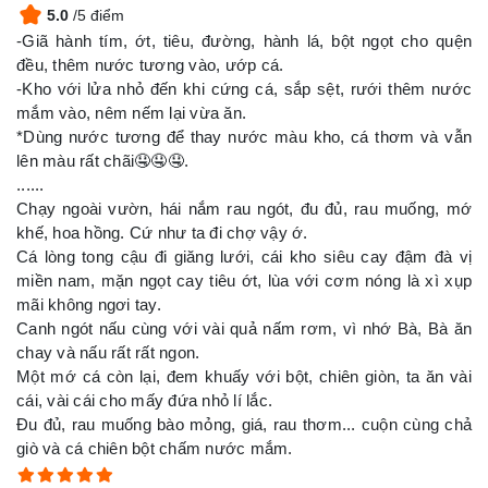
5.0
/5 điểm
-Giã hành tím, ớt, tiêu, đường, hành lá, bột ngọt cho quện
đều, thêm nước tương vào, ướp cá.
-Kho với lửa nhỏ đến khi cứng cá, sắp sệt, rưới thêm nước
mắm vào, nêm nếm lại vừa ăn.
*Dùng nước tương để thay nước màu kho, cá thơm và vẫn
lên màu rất chãi🤤🤤🤤.
......
Chạy ngoài vườn, hái nắm rau ngót, đu đủ, rau muống, mớ
khế, hoa hồng. Cứ như ta đi chợ vậy ớ.
Cá lòng tong cậu đi giăng lưới, cái kho siêu cay đậm đà vị
miền nam, mặn ngọt cay tiêu ớt, lùa với cơm nóng là xì xụp
mãi không ngơi tay.
Canh ngót nấu cùng với vài quả nấm rơm, vì nhớ Bà, Bà ăn
chay và nấu rất rất ngon.
Một mớ cá còn lại, đem khuấy với bột, chiên giòn, ta ăn vài
cái, vài cái cho mấy đứa nhỏ lí lắc.
Đu đủ, rau muống bào mỏng, giá, rau thơm... cuộn cùng chả
giò và cá chiên bột chấm nước mắm.