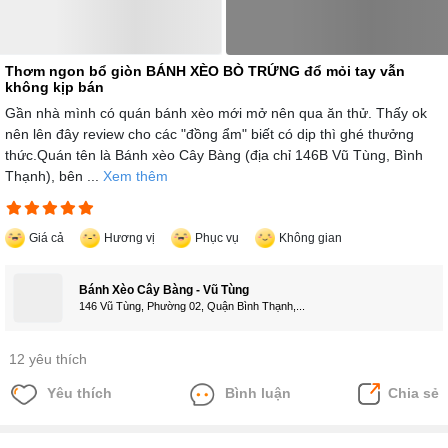
Thơm ngon bổ giòn BÁNH XÈO BÒ TRỨNG đổ mỏi tay vẫn
không kịp bán
Gần nhà mình có quán bánh xèo mới mở nên qua ăn thử. Thấy ok
nên lên đây review cho các "đồng ẩm" biết có dịp thì ghé thưởng
thức.Quán tên là Bánh xèo Cây Bàng (địa chỉ 146B Vũ Tùng, Bình
Thạnh), bên ...
Xem thêm
Giá cả
Hương vị
Phục vụ
Không gian
Bánh Xèo Cây Bàng - Vũ Tùng
146 Vũ Tùng, Phường 02, Quận Bình Thạnh,...
12 yêu thích
Yêu thích
Bình luận
Chia sẻ