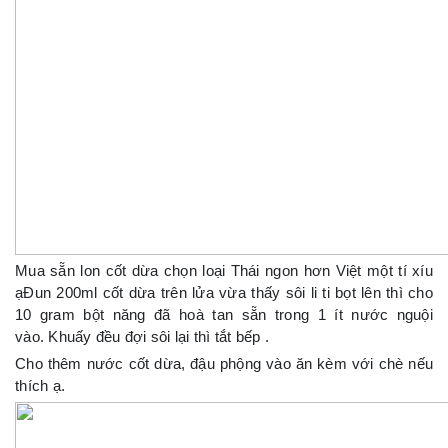
Mua sẵn lon cốt dừa chọn loại Thái ngon hơn Việt một tí xíu
ạĐun 200ml cốt dừa trên lửa vừa thấy sôi li ti bọt lên thì cho
10 gram bột năng đã hoà tan sẵn trong 1 ít nước nguội
vào. Khuấy đều đợi sôi lại thì tắt bếp .
Cho thêm nước cốt dừa, đậu phộng vào ăn kèm với chè nếu
thích ạ.