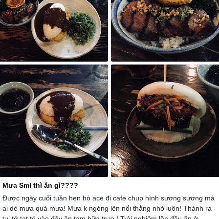
Mưa Sml thì ăn gì????
Được ngày cuối tuần hẹn hò ace đi cafe chụp hình sương sương mà
ai dè mưa quá mưa! Mưa k ngóng lên nổi thằng nhỏ luôn! Thành ra
tụi tớ tạt té vào đây ăn tạm bữa trưa ! Trải nghiệm lần đầu ăn ở