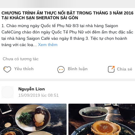
CHƯƠNG TRÌNH ẨM THỰC NỔI BẬT TRONG THÁNG 3 NĂM 2016
TẠI KHÁCH SẠN SHERATON SÀI GÒN
1. Chào mừng ngày Quốc tế Phụ Nữ 8/3 tại nhà hàng Saigon
CaféCùng chào đón ngày Quốc Tế Phụ Nữ với đêm ẩm thực đặc sắc
tại nhà hàng Saigon Café vào ngày 8 tháng 3. Tiệc tự chọn hoành
tráng với các loạ...
Xem thêm
Chưa có tương tác
Yêu thích
Bình luận
Chia sẻ
Nguyễn Lion
15/09/2019 lúc 08:51