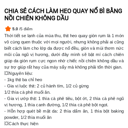
CHIA SẺ CÁCH LÀM HEO QUAY NỔ BÌ BẰNG
NỒI CHIÊN KHÔNG DẦU
5.0
/5 điểm
Thời tiết se lạnh của mùa thu, thịt heo quay giòn rụm là 1 món
vô cùng quen thuộc với mọi người, nhưng không phải ai cũng
biết cách làm cho lớp da được nổ đều, giòn và mùi thơm nức
mũi của ngũ vị hương, dưới đây mình sẽ bật mí cách chiên
giúp da giòn rụm cực ngon nhờ chiếc nồi chiên không dầu và
sự trợ giúp rất hay của máy sấy mà không phải tốn thời gian.
💥Nguyên liệu:
- 1kg thịt ba chỉ heo
- Gia vị luộc thịt: 2 củ hành tím, 1/2 củ gừng
1/2 thìa cà phê muối ăn.
- Gia vị ướp thịt: 1 thìa cà phê tiêu, bột ớt, 2 thìa cà phê ngũ
vị hương, 1 thìa canh đường, 1/2 thìa cà phê bột ngọt.
- Hỗn hợp quét bề mặt da: 2 thìa dấm ăn, 1 thìa bột baking
powder, 1/2 thìa muối ăn
💥Cách thực hiện