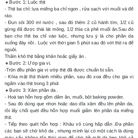
🔸Bước 1: Luộc thịt
- Thịt ba chỉ: lựa miếng ba chỉ ngon , rửa sạch với muối và để
ráo.
- Đun sôi 300 ml nước , sau đó thêm 2 củ hành tím, 1/2 củ
gừng đã được thái lát mỏng, 1/2 thìa cà phê muối ăn.Sau đó
bạn cho thịt ba chỉ vào luộc, nhưng lưu ý là cho phần da
xuống đáy nồi . Luộc với thời gian 5 phút sau đó vớt thịt ra để
nguội.
Thấm khô thịt bằng khăn hoặc giấy ăn .
🔸Bước 2: Ướp gia vị.
-Trộn đều phần gia vị ướp thịt đã được chuẩn bị sẵn.
- Khía mặt thịt thành nhiều phần, sau đó xoa đều cho gia vị
ngấm vào thịt trong 3 phút
🔸Bước 3: Xâm phần da .
- Hoà tan hỗn hợp gồm dấm ăn, muối, bột baking powder.
- Sau đó dùng que nhọn hoặc dao dĩa xâm đều lên phần da,
rồi lấy chổi quét đều hỗn hợp muối giấm lên phần da miếng
thịt.
- Tiếp theo quét hỗn hợp : Khâu vô cùng hấp dẫn .Đa phần
các bạn sẽ chờ khô da , nhưng mình lại có một cách là dùng
máy sấy không tốn thời gian để chờ bề mặt da heo khô cả