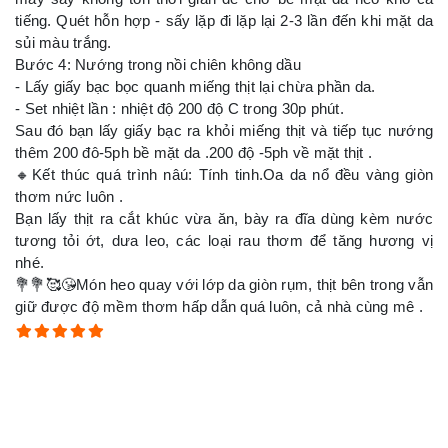
tiếng. Quét hỗn hợp - sấy lặp đi lặp lại 2-3 lần đến khi mặt da
sủi màu trắng.
Bước 4: Nướng trong nồi chiên không dầu
- Lấy giấy bạc bọc quanh miếng thịt lại chừa phần da.
- Set nhiệt lần : nhiệt độ 200 độ C trong 30p phút.
Sau đó bạn lấy giấy bạc ra khỏi miếng thịt và tiếp tục nướng
thêm 200 đô-5ph bề mặt da .200 độ -5ph về mặt thịt .
🔸Kết thúc quá trình nâú: Tính tinh.Oa da nổ đều vàng giòn
thơm nức luôn .
Bạn lấy thịt ra cắt khúc vừa ăn, bày ra đĩa dùng kèm nước
tương tỏi ớt, dưa leo, các loại rau thơm để tăng hương vị
nhé.
💐💐🥰😘Món heo quay với lớp da giòn rụm, thịt bên trong vẫn
giữ được độ mềm thơm hấp dẫn quá luôn, cả nhà cùng mê .