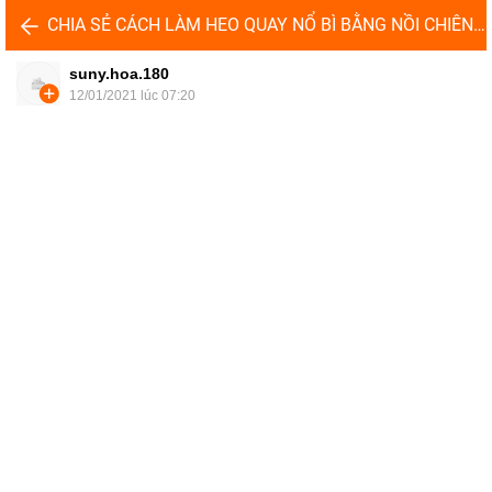
CHIA SẺ CÁCH LÀM HEO QUAY NỔ BÌ BẰNG NỒI CHIÊN KHÔNG DẦU
suny.hoa.180
12/01/2021 lúc 07:20