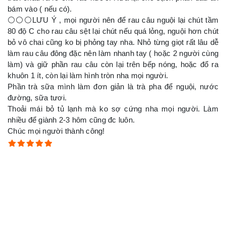
bám vào ( nếu có).
⚪⚪⚪LƯU Ý , mọi người nên để rau câu nguội lại chút tầm
80 độ C cho rau câu sệt lại chút nếu quá lỏng, nguội hơn chút
bỏ vô chai cũng ko bị phỏng tay nha. Nhỏ từng giọt rất lâu dễ
làm rau câu đông đặc nên làm nhanh tay ( hoặc 2 người cùng
làm) và giữ phần rau câu còn lại trên bếp nóng, hoặc đổ ra
khuôn 1 ít, còn lại làm hình tròn nha mọi người.
Phần trà sữa mình làm đơn giản là trà pha để nguội, nước
đường, sữa tươi.
Thoải mái bỏ tủ lạnh mà ko sợ cứng nha mọi người. Làm
nhiều để giành 2-3 hôm cũng đc luôn.