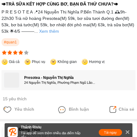
🥑TRÀ SỮA KẾT HỢP CÙNG BƠ, BẠN ĐÃ THỬ CHƯA?🥑
P R E S O T E A 📍24 Nguyễn Thị Nghĩa P.Bến Thành Q.1 🕰9h-
22h30 Trà nữ hoàng Presotea(M) 59k, bơ sữa tươi đường đen(M)
53k, bơ bá tước(M) 59k, bơ nhiệt đới phô mai(M) 63k, trà sữa bơ(M)
53k 🌟4/5 ———...
Xem thêm
#quan1
Giá cả
Phục vụ
Không gian
Hương vị
Presotea - Nguyễn Thị Nghĩa
24 Nguyễn Thị Nghĩa, Phường Phạm Ngũ Lão...
15 yêu thích
Yêu thích
Bình luận
Chia sẻ
Thánh Riviu
Đông Trúc
Tải ngay
Tải app để xem thêm nhiều địa điểm hấp
02/08/2019 lúc 15:03