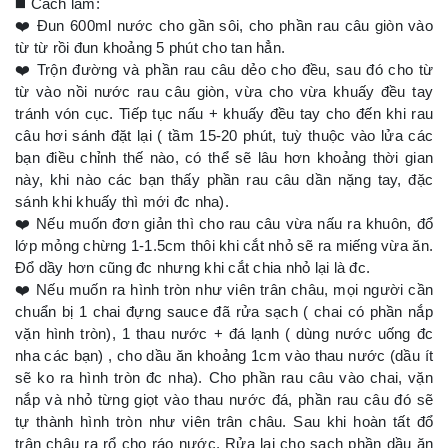
◼️ Cách làm:
❤️ Đun 600ml nước cho gần sôi, cho phần rau câu giòn vào
từ từ rồi đun khoảng 5 phút cho tan hẳn.
❤️ Trộn đường và phần rau câu dẻo cho đều, sau đó cho từ
từ vào nồi nước rau câu giòn, vừa cho vừa khuấy đều tay
tránh vón cục. Tiếp tục nấu + khuấy đều tay cho đến khi rau
câu hơi sánh đặt lại ( tầm 15-20 phút, tuỳ thuộc vào lửa các
bạn điều chỉnh thế nào, có thể sẽ lâu hơn khoảng thời gian
này, khi nào các bạn thấy phần rau câu dần nặng tay, đặc
sánh khi khuấy thì mới đc nha).
❤️ Nếu muốn đơn giản thì cho rau câu vừa nấu ra khuôn, đổ
lớp mỏng chừng 1-1.5cm thôi khi cắt nhỏ sẽ ra miếng vừa ăn.
Đổ dầy hơn cũng đc nhưng khi cắt chia nhỏ lại là đc.
❤️ Nếu muốn ra hình tròn như viên trân châu, mọi người cần
chuẩn bị 1 chai đựng sauce đã rửa sạch ( chai có phần nắp
vặn hình tròn), 1 thau nước + đá lạnh ( dùng nước uống đc
nha các bạn) , cho dầu ăn khoảng 1cm vào thau nước (dầu ít
sẽ ko ra hình tròn đc nha). Cho phần rau câu vào chai, vặn
nắp và nhỏ từng giọt vào thau nước đá, phần rau câu đó sẽ
tự thành hình tròn như viên trân châu. Sau khi hoàn tất đổ
trân châu ra rổ cho ráo nước. Rửa lại cho sạch phần dầu ăn