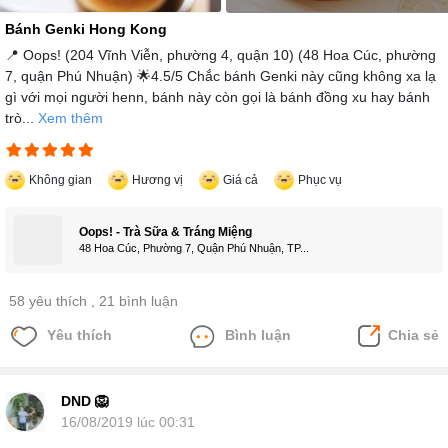
Bánh Genki Hong Kong
📍 Oops! (204 Vĩnh Viễn, phường 4, quận 10) (48 Hoa Cúc, phường
7, quận Phú Nhuận) 🌟4.5/5 Chắc bánh Genki này cũng không xa lạ
gì với mọi người henn, bánh này còn gọi là bánh đồng xu hay bánh
trò...
Xem thêm
Không gian
Hương vị
Giá cả
Phục vụ
Oops! - Trà Sữa & Tráng Miệng
48 Hoa Cúc, Phường 7, Quận Phú Nhuận, TP...
58 yêu thích
, 21 bình luận
Yêu thích
Bình luận
Chia sẻ
DND 🦁
16/08/2019 lúc 00:31