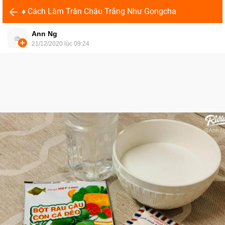
♦️ Cách Làm Trân Châu Trắng Như Gongcha
Ann Ng
21/12/2020 lúc 09:24