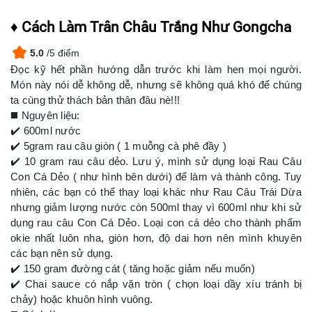
♦️ Cách Làm Trân Châu Trắng Như Gongcha
5.0
/5 điểm
Đọc kỹ hết phần hướng dẫn trước khi làm hen mọi người.
Món này nói dễ không dễ, nhưng sẽ không quá khó để chúng
ta cùng thử thách bản thân đâu nè!!!
◼️ Nguyên liệu:
✔️ 600ml nước
✔️ 5gram rau câu giòn ( 1 muỗng cà phê đầy )
✔️ 10 gram rau câu dẻo. Lưu ý, mình sử dụng loại Rau Câu
Con Cá Dẻo ( như hình bên dưới) để làm và thành công. Tuy
nhiên, các bạn có thể thay loại khác như Rau Câu Trái Dừa
nhưng giảm lượng nước còn 500ml thay vì 600ml như khi sử
dụng rau câu Con Cá Dẻo. Loại con cá dẻo cho thành phẩm
okie nhất luôn nha, giòn hơn, độ dai hơn nên mình khuyên
các bạn nên sử dụng.
✔️ 150 gram đường cát ( tăng hoặc giảm nếu muốn)
✔️ Chai sauce có nắp vặn tròn ( chọn loại dầy xíu tránh bị
chảy) hoặc khuôn hình vuông.