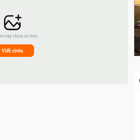
ểm này chưa có riviu
Viết riviu