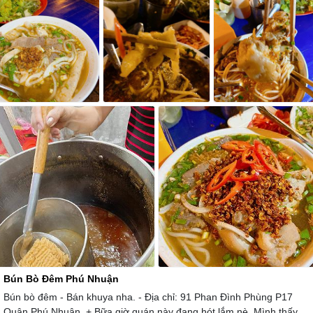
Bún Bò Đêm Phú Nhuận
Bún bò đêm - Bán khuya nha. - Địa chỉ: 91 Phan Đình Phùng P17
Quận Phú Nhuận. + Bữa giờ quán này đang hót lắm nè. Mình thấy