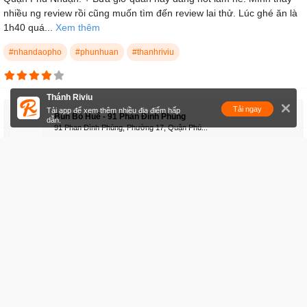
nhiều ng review rồi cũng muốn tìm đến review lai thử. Lúc ghé ăn là
1h40 quá...
Xem thêm
#nhandaopho
#phunhuan
#thanhriviu
Thánh Riviu
Tải ngay
Tải app để xem thêm nhiều địa điểm hấp
Bún Bò Huế - 91 Phan Đình Phùng
dẫn.
91 Phan Đình Phùng, Phường 17, Quận Phú...
3 yêu thích
Yêu thích
Bình luận
Chia sẻ
Nguyên Võ
30/07/2020 lúc 15:34