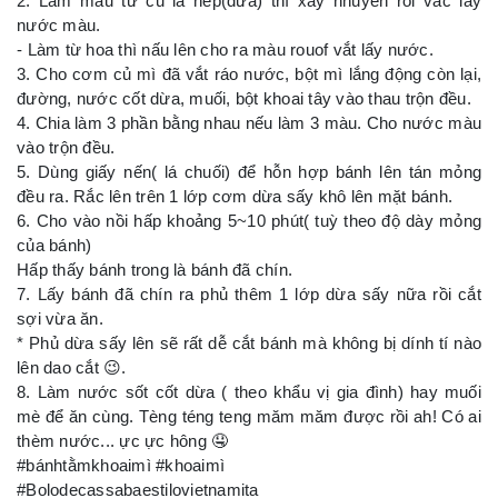
2. Làm màu từ củ lá nếp(dứa) thì xay nhuyễn rồi vắc lấy
nước màu.
- Làm từ hoa thì nấu lên cho ra màu rouof vắt lấy nước.
3. Cho cơm củ mì đã vắt ráo nước, bột mì lắng động còn lại,
đường, nước cốt dừa, muối, bột khoai tây vào thau trộn đều.
4. Chia làm 3 phần bằng nhau nếu làm 3 màu. Cho nước màu
vào trộn đều.
5. Dùng giấy nến( lá chuối) để hỗn hợp bánh lên tán mỏng
đều ra. Rắc lên trên 1 lớp cơm dừa sấy khô lên mặt bánh.
6. Cho vào nồi hấp khoảng 5~10 phút( tuỳ theo độ dày mỏng
của bánh)
Hấp thấy bánh trong là bánh đã chín.
7. Lấy bánh đã chín ra phủ thêm 1 lớp dừa sấy nữa rồi cắt
sợi vừa ăn.
* Phủ dừa sấy lên sẽ rất dễ cắt bánh mà không bị dính tí nào
lên dao cắt 😉.
8. Làm nước sốt cốt dừa ( theo khẩu vị gia đình) hay muối
mè để ăn cùng. Tèng téng teng măm măm được rồi ah! Có ai
thèm nước... ực ực hông 🤤
#bánhtằmkhoaimì #khoaimì
#Bolodecassabaestilovietnamita