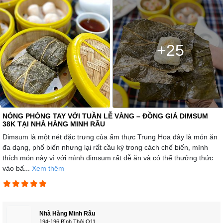
+25
NÓNG PHỎNG TAY VỚI TUẦN LỄ VÀNG – ĐỒNG GIÁ DIMSUM
38K TẠI NHÀ HÀNG MINH RÂU
Dimsum là một nét đặc trưng của ẩm thực Trung Hoa đây là món ăn
đa dạng, phổ biến nhưng lại rất cầu kỳ trong cách chế biến, mình
thích món này vì với mình dimsum rất dễ ăn và có thể thưởng thức
vào bấ...
Xem thêm
Nhà Hàng Minh Râu
194-196 Bình Thới Q11