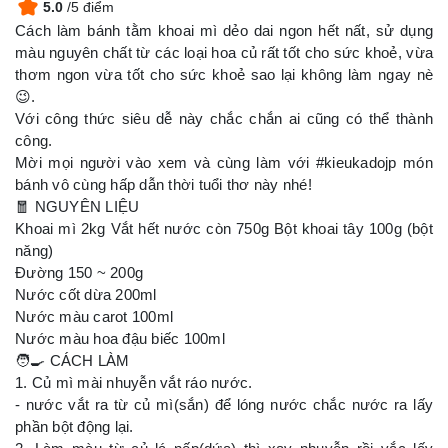
5.0
/5 điểm
Cách làm bánh tằm khoai mì dẻo dai ngon hết nất, sử dụng
màu nguyên chất từ các loại hoa củ rất tốt cho sức khoẻ, vừa
thơm ngon vừa tốt cho sức khoẻ sao lại không làm ngay nè
😉.
Với công thức siêu dễ này chắc chắn ai cũng có thể thành
công.
Mời mọi người vào xem và cùng làm với #kieukadojp món
bánh vô cùng hấp dẫn thời tuổi thơ này nhé!
🧧 NGUYÊN LIỆU
Khoai mì 2kg Vắt hết nước còn 750g Bột khoai tây 100g (bột
năng)
Đường 150 ~ 200g
Nước cốt dừa 200ml
Nước màu carot 100ml
Nước màu hoa đậu biếc 100ml
🧑‍🍳 CÁCH LÀM
1. Củ mì mài nhuyễn vắt ráo nước.
- nước vắt ra từ củ mì(sắn) để lóng nước chắc nước ra lấy
phần bột động lại.