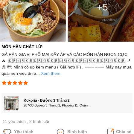
+5
MÓN HÀN CHẤT LỪ
GÀ RÁN GIA VỊ PHÔ MAI ĐẦY ẤP VÀ CÁC MÓN HÀN NGON CỰC
🔥. 🇰🇷🇰🇷🇰🇷🇰🇷🇰🇷🇰🇷🇰🇷🇰🇷🇰🇷🇰🇷🇰🇷🇰🇷🇰🇷🇰🇷 📍
@ 💸: Mình có up kèm menu ( Giá hợp lí ) . ➖➖➖➖➖➖ Mấy nay mưa
quài nên việc đi ra...
Xem thêm
Kokoria - Đường 3 Tháng 2
207/33 Đường 3 Tháng 2, Phường 11, Quận ...
11 yêu thích
, 2 bình luận
Yêu thích
Bình luận
Chia sẻ