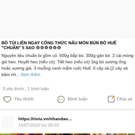
BỎ TÚI LIỀN NGAY CÔNG THỨC NẤU MÓN BÚN BÒ HUẾ
"CHUẨN" 5 SAO 🍲🍲🍲🍲🍲🍲
Nguyên liệu chuẩn bị gồm có: 500g bắp bò. 300g gân bò. 2 cái móng
giò heo. Huyết heo (nếu có). Tiết heo (nếu có) 1kg bò xương ống
hoặc xương giá. 3 muỗng canh mắm ruốc Huế. 6 cây sả.(2 cây sả
băm nh...
Xem thêm
3 yêu thích
, 1 bình luận
Yêu thích
Bình luận
Chia sẻ
https://riviu.vn/nhandaopho101769
16/07/2020 lúc 06:03