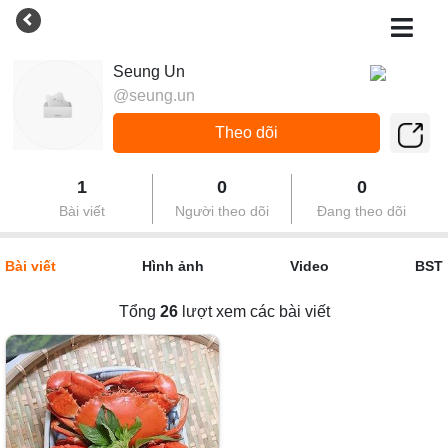
Seung Un
@seung.un
Theo dõi
1
0
0
Bài viết
Người theo dõi
Đang theo dõi
Bài viết
Hình ảnh
Video
BST
Tổng
26
lượt xem các bài viết